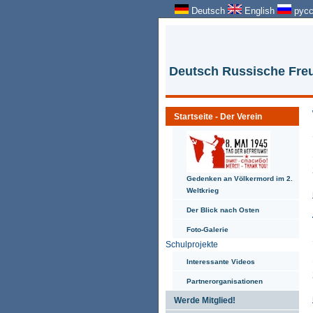
Deutsch
English
русс
Deutsch Russische Freu
Startseite - Der Verein
Gedenken an Völkermord im 2.
Weltkrieg
Der Blick nach Osten
Foto-Galerie
Schulprojekte
Interessante Videos
Partnerorganisationen
Werde Mitglied!