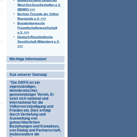
Bundesverband Deutscher
West-Ost-Gesellschaften e.V.
(BDWO) >>>
Berliner Freunde der Völker
Russlands e.V. >>>
Brandenburgische
Freundschaftsgesellschaft
e.V. >>>
Deutsch-Russländische
Gesellschaft Wittenberg e.V.
>>>
Wichtige Information!
Aus unserer Satzung:
"Die DRFG ist ein
eigenständiger,
demokratischer,
gemeinnütziger Verein. Er
setzt sich national und
international für die
Völkerverständigung und
Frieden ein. Dies erfolgt
durch Vertiefung und
Ausweitung von
gutnachbarlichen
Beziehungen und Kontakten,
von Dialog und Partnerschaft,
insbesondere die