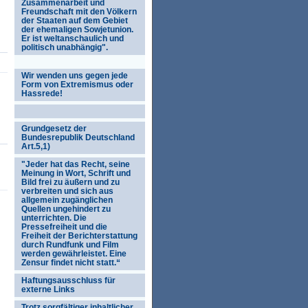
Zusammenarbeit und
Freundschaft mit den Völkern
der Staaten auf dem Gebiet
der ehemaligen Sowjetunion.
Er ist weltanschaulich und
politisch unabhängig".
Wir wenden uns gegen jede
Form von Extremismus oder
Hassrede!
Grundgesetz der
n
Bundesrepublik Deutschland
Art.5,1)
"Jeder hat das Recht, seine
Meinung in Wort, Schrift und
Bild frei zu äußern und zu
verbreiten und sich aus
allgemein zugänglichen
Quellen ungehindert zu
unterrichten. Die
Pressefreiheit und die
Freiheit der Berichterstattung
durch Rundfunk und Film
werden gewährleistet. Eine
Zensur findet nicht statt.“
Haftungsausschluss für
externe Links
Trotz sorgfältiger inhaltlicher