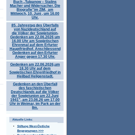
Buch „Tulpanow – Stalins
Macher und Widersacher. Die
Biografie"im ZIM, am
Mittwoch, 10. Juni , um 16.00
Uhr.
85. Jahrestag des Überfalls
von Nazideutschland auf
die Völker der Sowjetunion-
Gedenken am 22.06.2026 um
16.00 Uhr am Sowjetischen
Ehrenmal auf dem Erfurter
Hauptfriedhof. Anschliessend
Gedenken auf den Erfurter
Anger gegen 17.30 Uhr.
Gedenken am 22.06.2026,um
18.30 Uhr auf dem
Sowjetischen Ehrenfriedhof in
Heilbad Heligenstadt.
Gedenken an den Überfall
des faschistischen
Deutschlands auf die Völker
der Sowjetunion am 22.Juni
1941", am 23.06.26 um 17.00
Uhr in Weimar, im Park an der
Ilm.
Aktuelle Links:
Stiftung West-Östliche
Begegnungen >>>