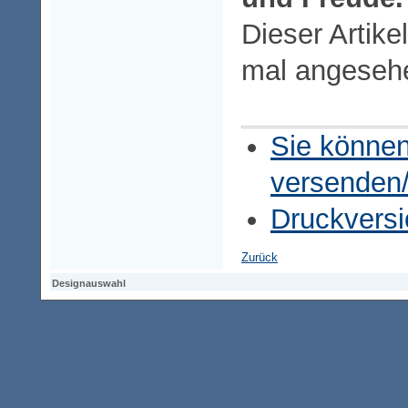
Dieser Artike
mal angeseh
Sie können
versenden
Druckversi
Zurück
Designauswahl
Designauswahl
Designauswahl
Access-Keypad
Alt+0
Startseite