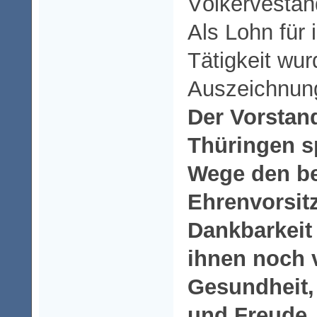
Völkervestän
Als Lohn für 
Tätigkeit wu
Auszeichnung
Der Vorstan
Thüringen s
Wege den b
Ehrenvorsit
Dankbarkeit
ihnen noch v
Gesundheit,
und Freude.