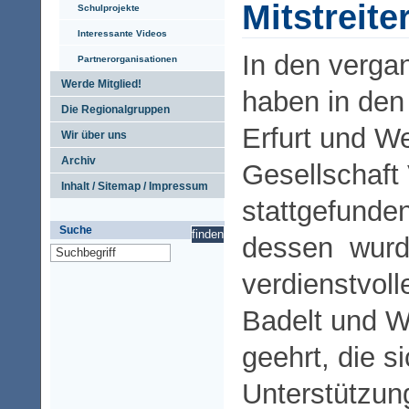
Mitstreite
Schulprojekte
Interessante Videos
In den verg
Partnerorganisationen
Werde Mitglied!
haben in den
Die Regionalgruppen
Erfurt und W
Wir über uns
Archiv
Gesellschaf
Inhalt / Sitemap / Impressum
stattgefunde
Suche
dessen wurd
verdienstvoll
Badelt und W
geehrt, die s
Unterstützun