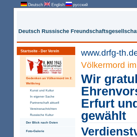
Deutsch
English
русский
Deutsch Russische Freundschaftsgesellschaf
www.drfg-th.d
Startseite - Der Verein
Völkermord im 
Wir gratu
Gedenken an Völkermord im 2.
Weltkrieg
Ehrenvors
Kunst und Kultur
In eigener Sache
Erfurt u
Partnerschaft aktuell
Vereinsnachrichten
gewählt
Russische Kultur
Der Blick nach Osten
Verdienst
Foto-Galerie