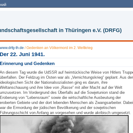
кий
ndschaftsgesellschaft in Thüringen e.V. (DRFG)
www.drfg-th.de
/
Gedenken an Völkermord im 2. Weltkrieg
Der 22. Juni 1941.
Erinnerung und Gedenken
An diesem Tag wurde die UdSSR auf heimtückische Weise von Hitlers Trupp
überfallen. Der Feldzug im Osten war als „Vernichtungskrieg“ geplant. Aus der
ideologischen Sicht der Nationalsozialisten ging es darum, ihre
Weltanschauung und ihre Idee von „Rasse“ mit aller Macht auf der Welt
umzusetzen. Im Vordergrund des Überfalls auf die Sowjetunion stand die
Eroberung von "Lebensraum" sowie die wirtschaftliche Ausbeutung der
eroberten Gebiete und der dort lebenden Menschen als Zwangsarbeiter. Dabei
war die Ermordung der jüdischen Bevölkerung und der sowjetischen
Führungsschicht von Anfang an vorgesehen und wurde akribisch umgesetzt.