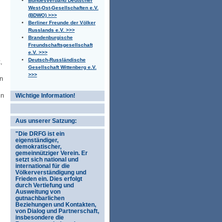
Bundesverband Deutscher
West-Ost-Gesellschaften e.V.
(BDWO) >>>
Berliner Freunde der Völker
Russlands e.V. >>>
Brandenburgische
Freundschaftsgesellschaft
e.V. >>>
Deutsch-Russländische
,
Gesellschaft Wittenberg e.V.
>>>
n
in
Wichtige Information!
Aus unserer Satzung:
"Die DRFG ist ein
eigenständiger,
demokratischer,
gemeinnütziger Verein. Er
setzt sich national und
international für die
Völkerverständigung und
Frieden ein. Dies erfolgt
durch Vertiefung und
Ausweitung von
gutnachbarlichen
Beziehungen und Kontakten,
von Dialog und Partnerschaft,
insbesondere die