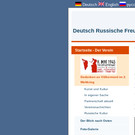
Deutsch
English
русс
Deutsch Russische Freu
Startseite - Der Verein
Gedenken an Völkermord im 2.
Weltkrieg
Kunst und Kultur
In eigener Sache
Partnerschaft aktuell
Vereinsnachrichten
Russische Kultur
Der Blick nach Osten
Foto-Galerie