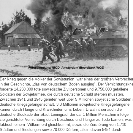
Der Krieg gegen die Völker der Sowjetunion war eines der größten Verbreche
in der Geschichte, „das von deutschem Boden ausging". Der Vernichtungskri
forderte 14.250.000 tote sowjetische Zivilpersonen und 9.750.000 gefallene
Soldaten der Sowjetarmee, die durch deutsche Schuld sterben mussten.
Zwischen 1941 und 1945 gerieten weit über 5 Millionen sowjetische Soldaten 
deutsche Kriegsgefangenschaft. 3,3 Millionen sowjetische Kriegsgefangene
kamen durch Hunge und Krankheiten ums Leben. Erwähnt sei auch die
deutsche Blockade der Stadt Leningrad, der ca. 1 Million Menschen infolge
zielgerichteter Vernichtung durch Beschuss und Hunger zu Tode kamen, was
faktisch einem Völkermord gleichkommt, sowie die Zerstörung von 1.710
Städten und Siedlungen sowie 70.000 Dörfern, allein davon 5454 durch