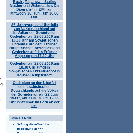
Buch „Tulpanow – Stalins
Macher und Widersacher. Die
Biografie"im ZIM, am
Mittwoch, 10. Juni , um 16.00
Uhr.
85. Jahrestag des Überfalls
von Nazideutschland auf
die Völker der Sowjetunion-
Gedenken am 22.06.2026 um
16.00 Uhr am Sowjetischen
Ehrenmal auf dem Erfurter
Hauptfriedhof. Anschliessend
Gedenken auf den Erfurter
Anger gegen 17.30 Uhr.
Gedenken am 22.06.2026,um
18.30 Uhr auf dem
Sowjetischen Ehrenfriedhof in
Heilbad Heligenstadt.
n
Gedenken an den Überfall
eg
des faschistischen
Deutschlands auf die Völker
der Sowjetunion am 22.Juni
1941", am 23.06.26 um 17.00
in
Uhr in Weimar, im Park an der
Ilm.
Aktuelle Links:
Stiftung West-Östliche
Begegnungen >>>