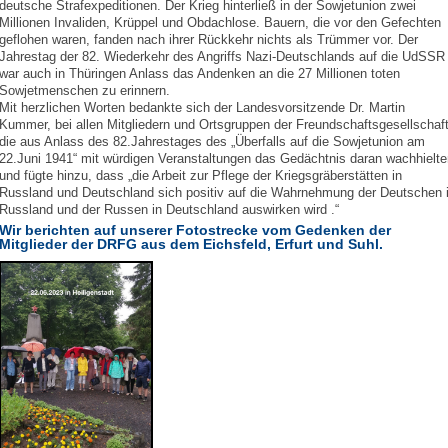
deutsche Strafexpeditionen. Der Krieg hinterließ in der Sowjetunion zwei
Millionen Invaliden, Krüppel und Obdachlose. Bauern, die vor den Gefechten
geflohen waren, fanden nach ihrer Rückkehr nichts als Trümmer vor. Der
Jahrestag der 82. Wiederkehr des Angriffs Nazi-Deutschlands auf die UdSSR
war auch in Thüringen Anlass das Andenken an die 27 Millionen toten
Sowjetmenschen zu erinnern.
Mit herzlichen Worten bedankte sich der Landesvorsitzende Dr. Martin
Kummer, bei allen Mitgliedern und Ortsgruppen der Freundschaftsgesellschaft
die aus Anlass des 82.Jahrestages des „Überfalls auf die Sowjetunion am
22.Juni 1941“ mit würdigen Veranstaltungen das Gedächtnis daran wachhielte
und fügte hinzu, dass „die Arbeit zur Pflege der Kriegsgräberstätten in
Russland und Deutschland sich positiv auf die Wahrnehmung der Deutschen 
Russland und der Russen in Deutschland auswirken wird .“
Wir berichten auf unserer Fotostrecke vom Gedenken der
Mitglieder der DRFG aus dem Eichsfeld, Erfurt und Suhl.