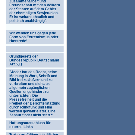
Zusammenarbeit und
Freundschaft mit den Völkern
der Staaten auf dem Gebiet
der ehemaligen Sowjetunion.
Er ist weltanschaulich und
politisch unabhängig".
Wir wenden uns gegen jede
Form von Extremismus oder
Hassrede!
Grundgesetz der
Bundesrepublik Deutschland
Art.5,1)
"Jeder hat das Recht, seine
Meinung in Wort, Schrift und
Bild frei zu äußern und zu
verbreiten und sich aus
allgemein zugänglichen
Quellen ungehindert zu
unterrichten. Die
Pressefreiheit und die
Freiheit der Berichterstattung
durch Rundfunk und Film
werden gewährleistet. Eine
Zensur findet nicht statt.“
Haftungsausschluss für
externe Links
Trotz sorgfältiger inhaltlicher