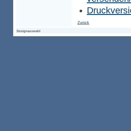
Druckversi
Zurück
Designauswahl
Designauswahl
Designauswahl
Access-Keypad
Alt+0
Startseite
Alt+3
Vorherige Seite
Alt+6
Sitemap
Alt+7
Suchfunktion
Alt+8
Direkt zum Inhalt
Alt+9