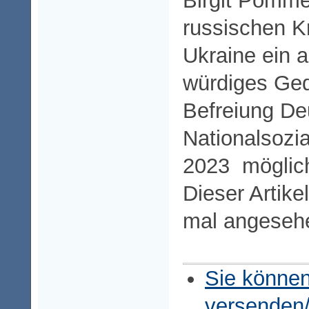
Birgit Pommer
russischen Kr
Ukraine ein
würdiges Ge
Befreiung D
Nationalsozi
2023 möglic
Dieser Artike
mal angeseh
Sie können
versenden