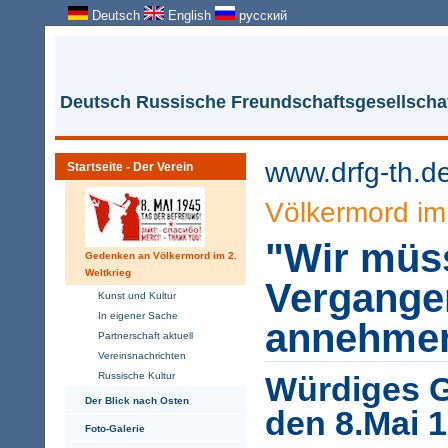
Deutsch
English
русский
Deutsch Russische Freundschaftsgesellschaf
www.drfg-th.d
Startseite - Der Verein
Völkermord im 
"Wir müs
Gedenken an Völkermord im 2.
Weltkrieg
Vergange
Kunst und Kultur
In eigener Sache
annehme
Partnerschaft aktuell
Vereinsnachrichten
Russische Kultur
Würdiges G
Der Blick nach Osten
den 8.Mai 
Foto-Galerie