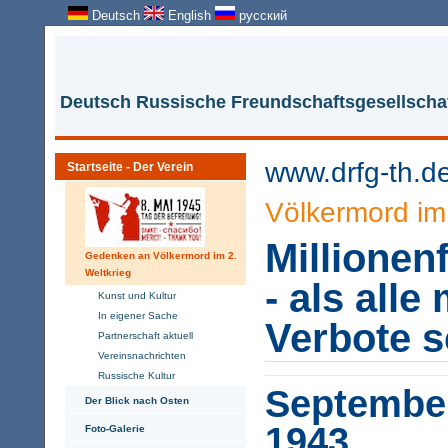
Deutsch
English
русский
Deutsch Russische Freundschaftsgesellschaf
www.drfg-th.d
Startseite - Der Verein
Völkermord im 
Millionen
Gedenken an Völkermord im 2.
Weltkrieg
- als alle
Kunst und Kultur
In eigener Sache
Verbote 
Partnerschaft aktuell
Vereinsnachrichten
Russische Kultur
September
Der Blick nach Osten
1943
Foto-Galerie