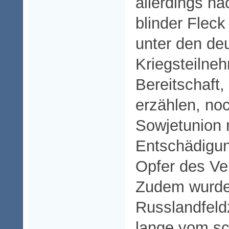
allerdings na
blinder Flec
unter den de
Kriegsteilne
Bereitschaft,
erzählen, noc
Sowjetunion 
Entschädigung
Opfer des Ve
Zudem wurde
Russlandfeldz
lange vom sc