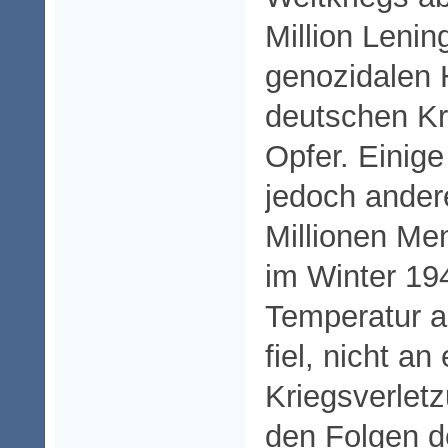
Million Lenin
genozidalen H
deutschen K
Opfer. Einig
jedoch andere
Millionen Me
im Winter 194
Temperatur a
fiel, nicht an 
Kriegsverletz
den Folgen d