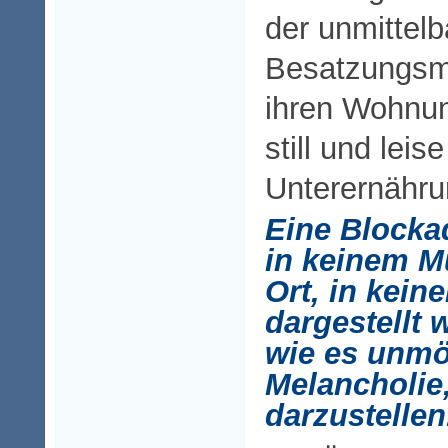
der unmittel
Besatzungsma
ihren Wohnun
still und lei
Unterernähr
Eine Block
in keinem M
Ort, in kei
dargestellt
wie es unmög
Melancholie
darzustellen