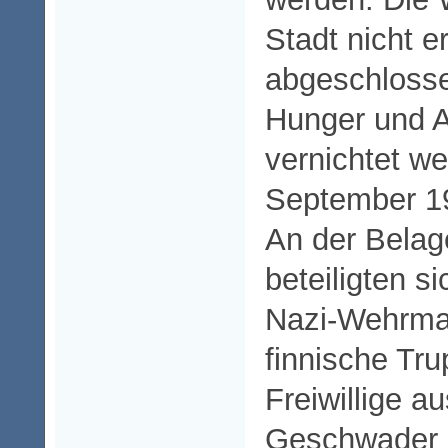
Stadt nicht e
abgeschloss
Hunger und A
vernichtet we
September 1
An der Belag
beteiligten si
Nazi-Wehrma
finnische Tr
Freiwillige a
Geschwader d