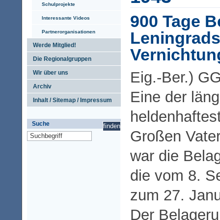
Schulprojekte
900 Tage B
Interessante Videos
Leningrads
Partnerorganisationen
Werde Mitglied!
Vernichtun
Die Regionalgruppen
Eig.-Ber.) G
Wir über uns
Archiv
Eine der län
Inhalt / Sitemap / Impressum
heldenhaftes
Suche
Großen Vater
war die Bela
die vom 8. S
zum 27. Janu
Der Belageru