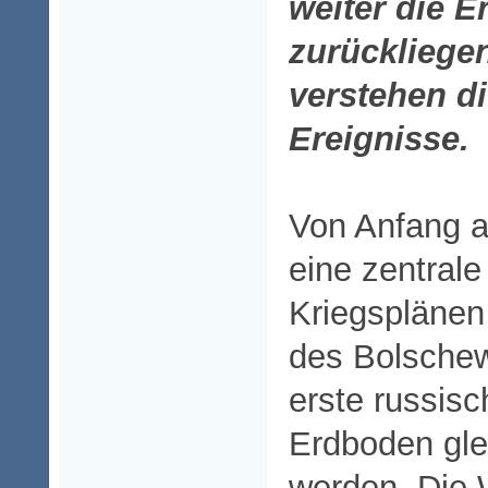
weiter die E
zurückliege
verstehen d
Ereignisse.
Von Anfang a
eine zentrale
Kriegsplänen
des Bolschew
erste russis
Erdboden gl
werden. Die 