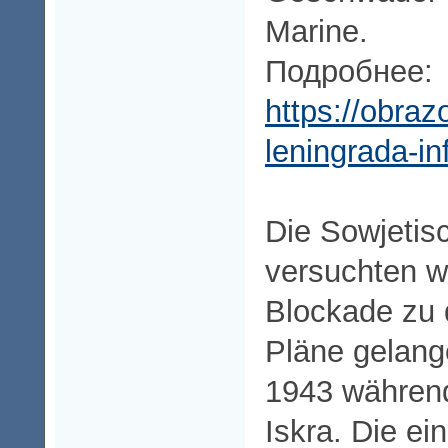
Marine.
Подробнее:
https://obraz
leningrada-in
Die Sowjetis
versuchten wi
Blockade zu 
Pläne gelang
1943 während
Iskra. Die ei