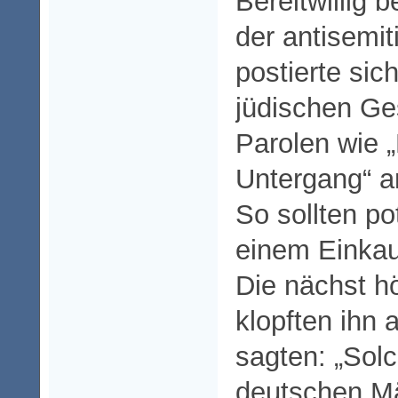
Bereitwillig b
der antisemi
postierte sic
jüdischen Ge
Parolen wie „
Untergang“ a
So sollten po
einem Einkau
Die nächst h
klopften ihn 
sagten: „Solc
deutschen Mä