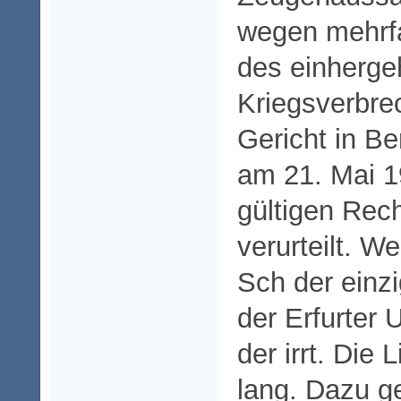
wegen mehrf
des einherg
Kriegsverbr
Gericht in Be
am 21. Mai 
gültigen Rec
verurteilt. W
Sch der einz
der Erfurter 
der irrt. Die 
lang. Dazu g