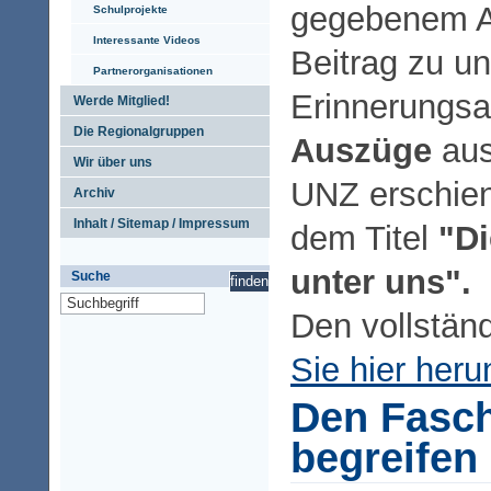
gegebenem A
Schulprojekte
Interessante Videos
Beitrag zu un
Partnerorganisationen
Erinnerungsar
Werde Mitglied!
Die Regionalgruppen
Auszüge
aus
Wir über uns
UNZ erschien
Archiv
Inhalt / Sitemap / Impressum
dem Titel
"D
unter uns".
Suche
Den vollständ
Sie hier heru
Den Fasc
begreifen