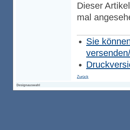
Dieser Artike
mal angeseh
Sie können
versenden
Druckversi
Zurück
Designauswahl
Designauswahl
Designauswahl
Access-Keypad
Alt+0
Startseite
Alt+3