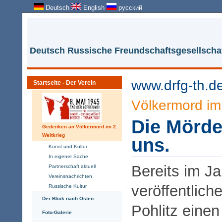
Deutsch
English
русский
Deutsch Russische Freundschaftsgesellschaf
www.drfg-th.d
Startseite - Der Verein
Völkermord im 
Die Mörde
Gedenken an Völkermord im 2.
Weltkrieg
uns.
Kunst und Kultur
In eigener Sache
Bereits im J
Partnerschaft aktuell
Vereinsnachrichten
veröffentlich
Russische Kultur
Der Blick nach Osten
Pohlitz einen 
Foto-Galerie