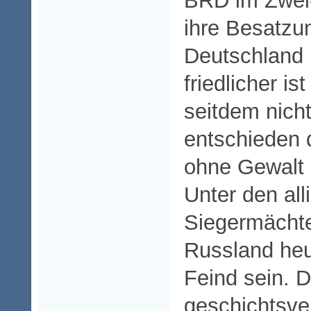
BRD im Zwei-
ihre Besatzu
Deutschland
friedlicher is
seitdem nich
entschieden d
ohne Gewalt 
Unter den alli
Siegermächte
Russland heu
Feind sein. D
geschichtsv