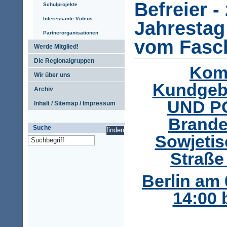
Befreier -
Schulprojekte
Interessante Videos
Jahrestag
Partnerorganisationen
vom Fasc
Werde Mitglied!
Die Regionalgruppen
Komm
Wir über uns
Kundgeb
Archiv
UND PO
Inhalt / Sitemap / Impressum
Brande
Suche
Sowjeti
Straße 
Berlin am 
14:00 