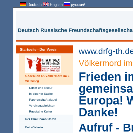
Deutsch
English
русский
Deutsch Russische Freundschaftsgesellschaf
www.drfg-th.d
Startseite - Der Verein
Völkermord im 
Frieden i
Gedenken an Völkermord im 2.
Weltkrieg
gemeins
Kunst und Kultur
In eigener Sache
Europa! 
Partnerschaft aktuell
Vereinsnachrichten
Danke!
Russische Kultur
Der Blick nach Osten
Aufruf - B
Foto-Galerie