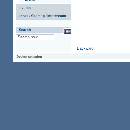
events
Inhalt / Sitemap / Impressum
Search
Backward
Design selection
Design selection
Design selection
Access keypad
Alt+0
Homepage
Alt+3
Previous page
Alt+6
Site map
Alt+7
Search