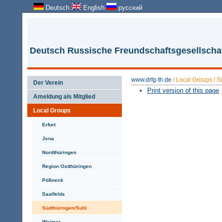
Deutsch
English
русский
Deutsch Russische Freundschaftsgesellschaft
www.drfg-th.de
/
Local Groups
/
S
Der Verein
Print version of this page
Ameldung als Mitglied
Local Groups
Erfurt
Jena
Nordthüringen
Region Ostthüringen
Pößneck
Saalfelds
Südthüringen/Suhl
Weimar