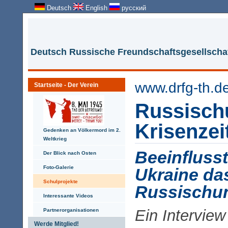
Deutsch
English
русский
Deutsch Russische Freundschaftsgesellschaf
www.drfg-th.d
Startseite - Der Verein
Russischu
Krisenzei
Gedenken an Völkermord im 2.
Weltkrieg
Beeinflusst
Der Blick nach Osten
Foto-Galerie
Ukraine da
Schulprojekte
Russischun
Interessante Videos
Ein Interview
Partnerorganisationen
Werde Mitglied!