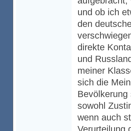
aufgebracht,
und ob ich e
den deutsch
verschwiegen
direkte Kont
und Russland
meiner Klasse
sich die Mei
Bevölkerung 
sowohl Zusti
wenn auch sti
Verurteilung g