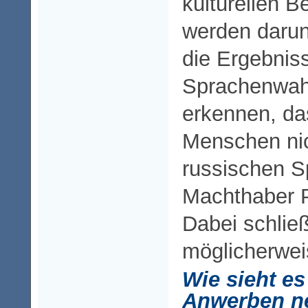
kulturellen 
werden darun
die Ergebnis
Sprachenwahl
erkennen, d
Menschen nic
russischen 
Machthaber P
Dabei schlie
möglicherweis
Wie sieht e
Anwerben ne