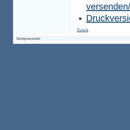
versenden
Druckversi
Zurück
Designauswahl
Designauswahl
Designauswahl
Access-Keypad
Alt+0
Startseite
Alt+3
Vorherige Seite
Alt+6
Sitemap
Alt+7
Suchfunktion
Alt+8
Direkt zum Inhalt