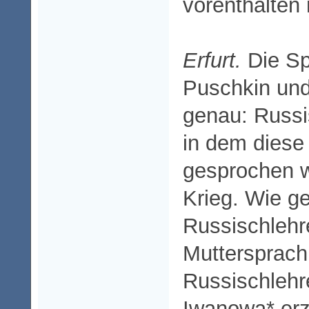
vorenthalten
Erfurt.
Die Sp
Puschkin und
genau: Russi
in dem diese
gesprochen wi
Krieg. Wie g
Russischlehr
Muttersprach
Russischlehre
Iwanowa* erzä