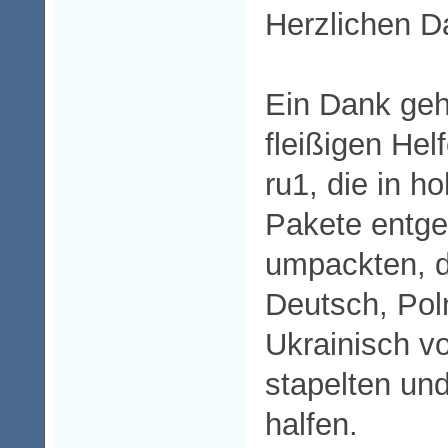
Herzlichen D
Ein Dank geh
fleißigen Hel
ru1, die in 
Pakete entg
umpackten, d
Deutsch, Pol
Ukrainisch v
stapelten un
halfen.