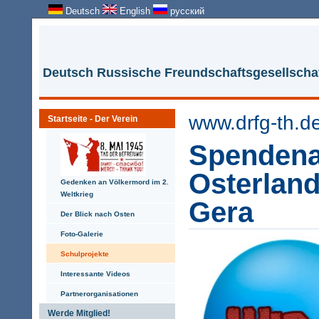
Deutsch
English
русский
Deutsch Russische Freundschaftsgesellschaf
www.drfg-th.d
Startseite - Der Verein
Spendena
Osterlan
Gedenken an Völkermord im 2.
Weltkrieg
Gera
Der Blick nach Osten
Foto-Galerie
Schulprojekte
Interessante Videos
Partnerorganisationen
Werde Mitglied!