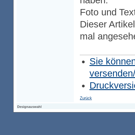
haben.
Foto und Tex
Dieser Artike
mal angeseh
Sie können
versenden
Druckversi
Zurück
Designauswahl
Designauswahl
Designauswahl
Access-Keypad
Alt+0