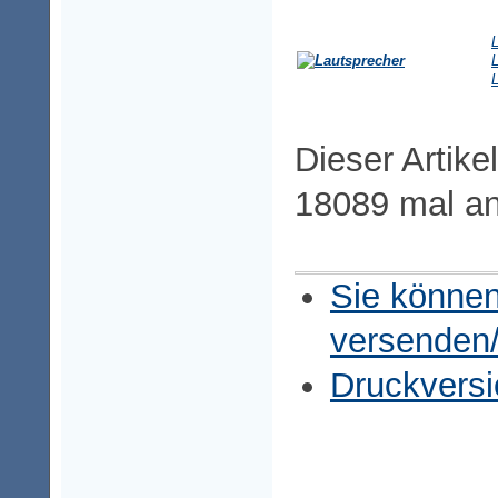
L
L
L
Dieser Artike
18089 mal a
Sie können
versenden
Druckversi