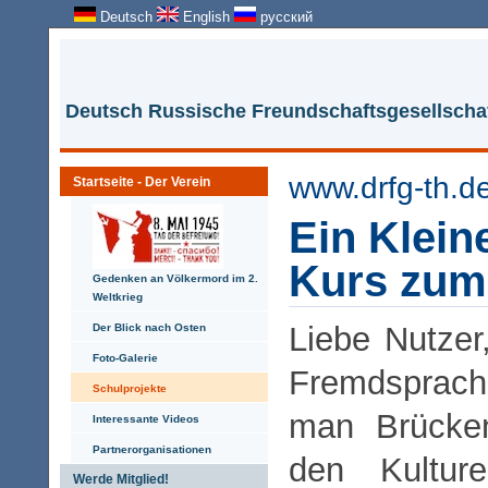
Deutsch
English
русский
Deutsch Russische Freundschaftsgesellschaf
www.drfg-th.d
Startseite - Der Verein
Ein Klein
Kurs zum
Gedenken an Völkermord im 2.
Weltkrieg
Liebe Nutzer
Der Blick nach Osten
Foto-Galerie
Fremdsprac
Schulprojekte
man Brücken
Interessante Videos
Partnerorganisationen
den Kultur
Werde Mitglied!