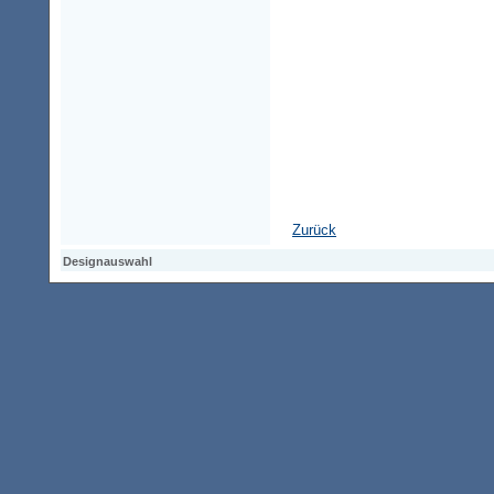
Zurück
Designauswahl
Designauswahl
Designauswahl
Access-Keypad
Alt+0
Startseite
Alt+3
Vorherige Seite
Alt+6
Sitemap