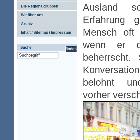
Ausland s
Die Regionalgruppen
Wir über uns
Erfahrung 
Archiv
Mensch oft 
Inhalt / Sitemap / Impressum
wenn er d
Suche
beherrscht.
Konversation
belohnt u
vorher versc