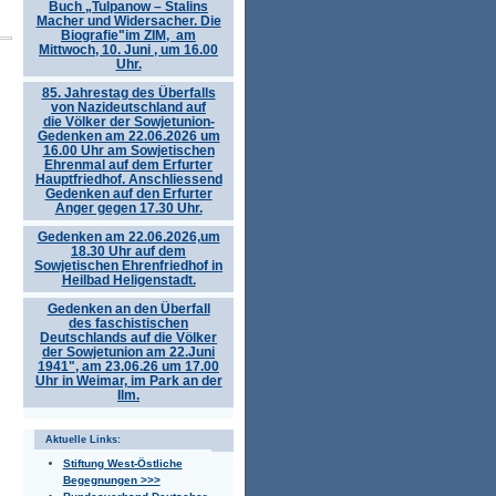
Buch „Tulpanow – Stalins
Macher und Widersacher. Die
Biografie"im ZIM, am
Mittwoch, 10. Juni , um 16.00
Uhr.
85. Jahrestag des Überfalls
von Nazideutschland auf
die Völker der Sowjetunion-
Gedenken am 22.06.2026 um
16.00 Uhr am Sowjetischen
Ehrenmal auf dem Erfurter
Hauptfriedhof. Anschliessend
Gedenken auf den Erfurter
Anger gegen 17.30 Uhr.
Gedenken am 22.06.2026,um
18.30 Uhr auf dem
Sowjetischen Ehrenfriedhof in
Heilbad Heligenstadt.
Gedenken an den Überfall
des faschistischen
Deutschlands auf die Völker
der Sowjetunion am 22.Juni
1941", am 23.06.26 um 17.00
Uhr in Weimar, im Park an der
Ilm.
Aktuelle Links:
Stiftung West-Östliche
Begegnungen >>>