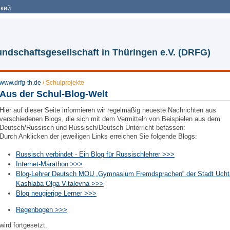
кий
ndschaftsgesellschaft in Thüringen e.V. (DRFG)
www.drfg-th.de
/
Schulprojekte
Aus der Schul-Blog-Welt
Hier auf dieser Seite informieren wir regelmäßig neueste Nachrichten aus
verschiedenen Blogs, die sich mit dem Vermitteln von Beispielen aus dem
Deutsch/Russisch und Russisch/Deutsch Unterricht befassen:
Durch Anklicken der jeweiligen Links erreichen Sie folgende Blogs:
Russisch verbindet - Ein Blog für Russischlehrer >>>
Internet-Marathon >>>
Blog-Lehrer Deutsch MOU „Gymnasium Fremdsprachen“ der Stadt Ucht
Kashlaba Olga Vitalevna >>>
Blog neugierige Lerner >>>
Regenbogen >>>
wird fortgesetzt.