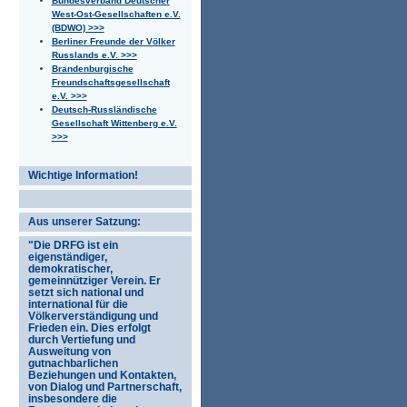
Bundesverband Deutscher
West-Ost-Gesellschaften e.V.
(BDWO) >>>
Berliner Freunde der Völker
Russlands e.V. >>>
Brandenburgische
Freundschaftsgesellschaft
e.V. >>>
Deutsch-Russländische
Gesellschaft Wittenberg e.V.
>>>
Wichtige Information!
Aus unserer Satzung:
"Die DRFG ist ein
eigenständiger,
demokratischer,
gemeinnütziger Verein. Er
setzt sich national und
international für die
Völkerverständigung und
Frieden ein. Dies erfolgt
durch Vertiefung und
Ausweitung von
gutnachbarlichen
Beziehungen und Kontakten,
von Dialog und Partnerschaft,
insbesondere die