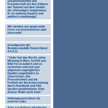
Zusammenarbeit und
Freundschaft mit den Völkern
der Staaten auf dem Gebiet
der ehemaligen Sowjetunion.
Er ist weltanschaulich und
politisch unabhängig".
Wir wenden uns gegen jede
Form von Extremismus oder
Hassrede!
Grundgesetz der
Bundesrepublik Deutschland
Art.5,1)
"Jeder hat das Recht, seine
Meinung in Wort, Schrift und
Bild frei zu äußern und zu
verbreiten und sich aus
allgemein zugänglichen
Quellen ungehindert zu
unterrichten. Die
Pressefreiheit und die
Freiheit der Berichterstattung
durch Rundfunk und Film
werden gewährleistet. Eine
Zensur findet nicht statt.“
Haftungsausschluss für
externe Links
Trotz sorgfältiger inhaltlicher