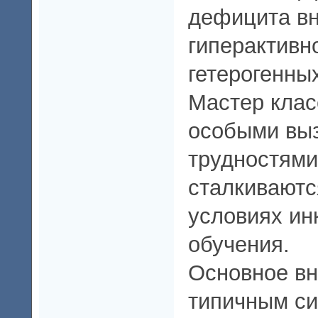
дефицита в
гиперактивн
гетерогенны
Мастер клас
особыми вы
трудностями
сталкиваютс
условиях ин
обучения.
Основное вн
типичным с