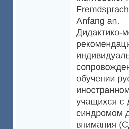
Fremdsprache
Anfang an.
Дидактико-м
рекомендац
индивидуал
сопровожде
обучении ру
иностранном
учащихся с 
синдромом 
внимания (С