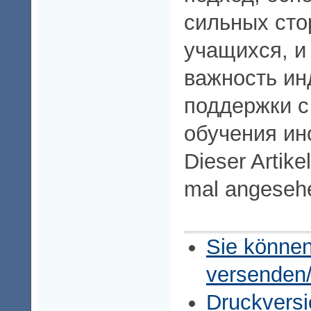
сильных сто
учащихся, и
важность ин
поддержки с
обучения ин
Dieser Artike
mal angeseh
Sie können
versenden
Druckversi