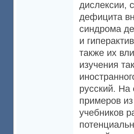
дислексии, 
дефицита вн
синдрома д
и гиперактив
также их вл
изучения та
иностранног
русский. На
примеров из
учебников р
потенциальн