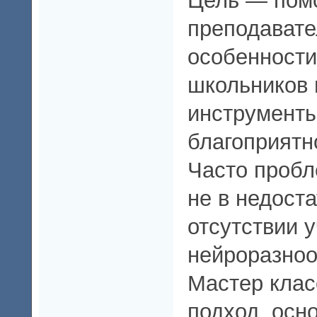
Цель — пом
преподавате
особенности
школьников 
инструменты
благоприятн
Часто пробл
не в недоста
отсутствии 
нейроразно
Мастер клас
подход, осн