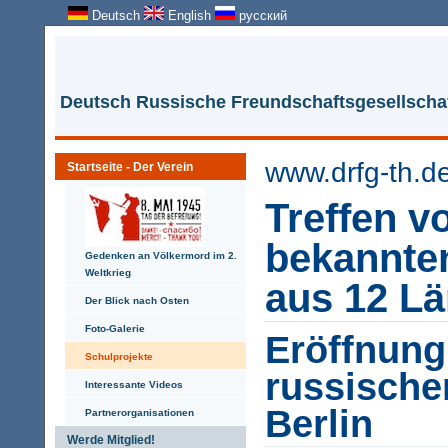
Deutsch
English
русский
Deutsch Russische Freundschaftsgesellschaf
www.drfg-th.d
Startseite - Der Verein
Treffen v
bekannte
Gedenken an Völkermord im 2.
Weltkrieg
aus 12 L
Der Blick nach Osten
Foto-Galerie
Eröffnung
Schulprojekte
russische
Interessante Videos
Berlin
Partnerorganisationen
Werde Mitglied!