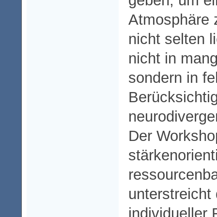
geben, um ein
Atmosphäre z
nicht selten 
nicht in mang
sondern in fe
Berücksichti
neurodivergen
Der Workshop 
stärkenorient
ressourcenba
unterstreicht
individueller