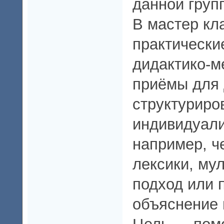
данной груп
В мастер кл
практически
дидактико-м
приёмы для
структуриро
индивидуал
например, ч
лексики, му
подход или 
объяснение 