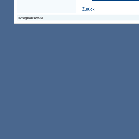
Zurück
Designauswahl
Designauswahl
Designauswahl
Access-Keypad
Alt+0
Startseite
Alt+3
Vorherige Seite
Alt+6
Sitemap
Alt+7
Suchfunktion
Alt+8
Direkt zum Inhalt
Alt+9
Kontaktseite
2000802 Besucher