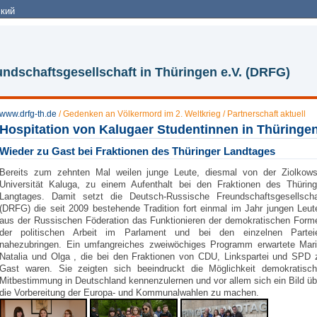
кий
ndschaftsgesellschaft in Thüringen e.V. (DRFG)
www.drfg-th.de
/
Gedenken an Völkermord im 2. Weltkrieg
/
Partnerschaft aktuell
Hospitation von Kalugaer Studentinnen in Thüringe
Wieder zu Gast bei Fraktionen des Thüringer Landtages
Bereits zum zehnten Mal weilen junge Leute, diesmal von der Ziolkows
Universität Kaluga, zu einem Aufenthalt bei den Fraktionen des Thüring
Langtages. Damit setzt die Deutsch-Russische Freundschaftsgesellscha
(DRFG) die seit 2009 bestehende Tradition fort einmal im Jahr jungen Leut
aus der Russischen Föderation das Funktionieren der demokratischen Form
der politischen Arbeit im Parlament und bei den einzelnen Partei
nahezubringen. Ein umfangreiches zweiwöchiges Programm erwartete Mari
Natalia und Olga , die bei den Fraktionen von CDU, Linkspartei und SPD 
Gast waren. Sie zeigten sich beeindruckt die Möglichkeit demokratisch
Mitbestimmung in Deutschland kennenzulernen und vor allem sich ein Bild üb
die Vorbereitung der Europa- und Kommunalwahlen zu machen.