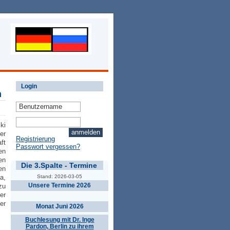
Login
n
ki
er
Registrierung
ft
Passwort vergessen?
en
en
Die 3.Spalte - Termine
en
Stand: 2026-03-05
a,
Unsere Termine 2026
zu
er
er
Monat Juni 2026
Buchlesung mit Dr. Inge
Pardon, Berlin zu ihrem