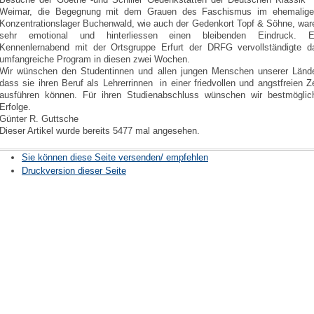
Weimar, die Begegnung mit dem Grauen des Faschismus im ehemalig
Konzentrationslager Buchenwald, wie auch der Gedenkort Topf & Söhne, war
sehr emotional und hinterliessen einen bleibenden Eindruck. E
Kennenlernabend mit der Ortsgruppe Erfurt der DRFG vervollständigte d
umfangreiche Program in diesen zwei Wochen.
Wir wünschen den Studentinnen und allen jungen Menschen unserer Lände
dass sie ihren Beruf als Lehrerrinnen in einer friedvollen und angstfreien Ze
ausführen können. Für ihren Studienabschluss wünschen wir bestmöglic
Erfolge.
Günter R. Guttsche
Dieser Artikel wurde bereits 5477 mal angesehen.
Sie können diese Seite versenden/ empfehlen
Druckversion dieser Seite