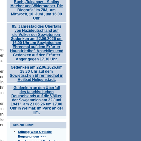
Buch „Tulpanow – Stalins
Macher und Widersacher. Die
Biografie"im ZIM, am
Mittwoch, 10. Juni , um 16.00
Uhr.
85. Jahrestag des Überfalls
von Nazideutschland auf
die Völker der Sowjetunion-
Gedenken am 22.06.2026 um
16.00 Uhr am Sowjetischen
Ehrenmal auf dem Erfurter
an
Hauptfriedhof. Anschliessend
Gedenken auf den Erfurter
er
Anger gegen 17.30 Uhr.
es
Gedenken am 22.06.2026,um
er
18.30 Uhr auf dem
Sowjetischen Ehrenfriedhof in
er
Heilbad Heligenstadt.
in
hr
Gedenken an den Überfall
des faschistischen
on
Deutschlands auf die Völker
der Sowjetunion am 22.Juni
er
1941", am 23.06.26 um 17.00
Uhr in Weimar, im Park an der
on
Ilm.
en
le
er
Aktuelle Links:
Stiftung West-Östliche
Begegnungen >>>
in