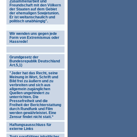
Zusammenarbeit und
Freundschaft mit den Völkern
der Staaten auf dem Gebiet
der ehemaligen Sowjetunion.
Er ist weltanschaulich und
politisch unabhängig".
Wir wenden uns gegen jede
Form von Extremismus oder
Hassrede!
Grundgesetz der
Bundesrepublik Deutschland
Art.5,1)
"Jeder hat das Recht, seine
Meinung in Wort, Schrift und
Bild frei zu äußern und zu
verbreiten und sich aus
allgemein zugänglichen
Quellen ungehindert zu
unterrichten. Die
Pressefreiheit und die
Freiheit der Berichterstattung
durch Rundfunk und Film
werden gewährleistet. Eine
Zensur findet nicht statt.“
Haftungsausschluss für
externe Links
Trotz sorgfältiger inhaltlicher