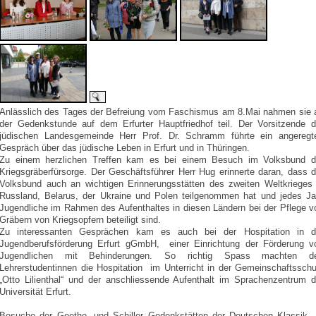
Anlässlich des Tages der Befreiung vom Faschismus am 8.Mai nahmen sie 
der Gedenkstunde auf dem Erfurter Hauptfriedhof teil. Der Vorsitzende d
jüdischen Landesgemeinde Herr Prof. Dr. Schramm führte ein angeregt
Gespräch über das jüdische Leben in Erfurt und in Thüringen.
Zu einem herzlichen Treffen kam es bei einem Besuch im Volksbund d
Kriegsgräberfürsorge. Der Geschäftsführer Herr Hug erinnerte daran, dass d
Volksbund auch an wichtigen Erinnerungsstätten des zweiten Weltkrieges 
Russland, Belarus, der Ukraine und Polen teilgenommen hat und jedes Ja
Jugendliche im Rahmen des Aufenthaltes in diesen Ländern bei der Pflege v
Gräbern von Kriegsopfern beteiligt sind.
Zu interessanten Gesprächen kam es auch bei der Hospitation in d
Jugendberufsförderung Erfurt gGmbH, einer Einrichtung der Förderung v
Jugendlichen mit Behinderungen. So richtig Spass machten d
Lehrerstudentinnen die Hospitation im Unterricht in der Gemeinschaftsschu
„Otto Lilienthal“ und der anschliessende Aufenthalt im Sprachenzentrum d
Universität Erfurt.
Besuche der Goethe -und Schiller Gedenkstätten der Deutschen Klassik 