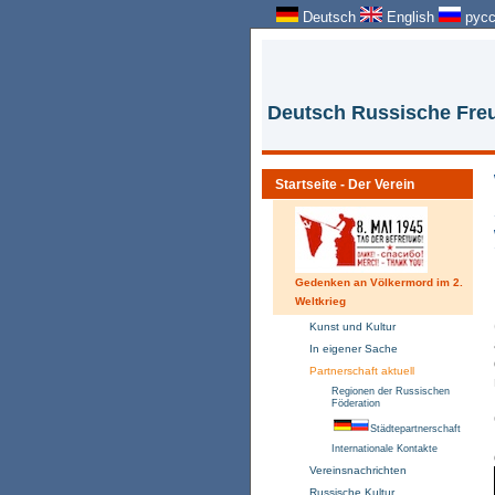
Deutsch
English
русс
Deutsch Russische Freu
Startseite - Der Verein
Gedenken an Völkermord im 2.
Weltkrieg
Kunst und Kultur
In eigener Sache
Partnerschaft aktuell
Regionen der Russischen
Föderation
Städtepartnerschaft
Internationale Kontakte
Vereinsnachrichten
Russische Kultur