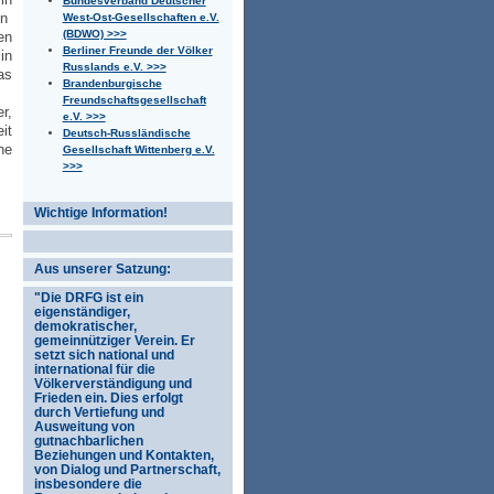
Bundesverband Deutscher
en
West-Ost-Gesellschaften e.V.
(BDWO) >>>
en
Berliner Freunde der Völker
in
Russlands e.V. >>>
as
Brandenburgische
Freundschaftsgesellschaft
r,
e.V. >>>
it
Deutsch-Russländische
he
Gesellschaft Wittenberg e.V.
>>>
Wichtige Information!
Aus unserer Satzung:
"Die DRFG ist ein
eigenständiger,
demokratischer,
gemeinnütziger Verein. Er
setzt sich national und
international für die
Völkerverständigung und
Frieden ein. Dies erfolgt
durch Vertiefung und
Ausweitung von
gutnachbarlichen
Beziehungen und Kontakten,
von Dialog und Partnerschaft,
insbesondere die