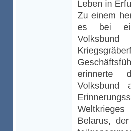
Leben in Erfu
Zu einem her
es bei e
Volks
Kriegsgrä
Geschäfts
erinnerte
Volksbund 
Erinnerungs
Weltkrieg
Belarus, de