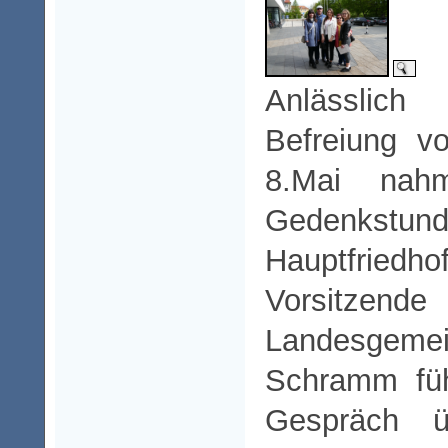
Anlässlic
Befreiung 
8.Mai nah
Gedenkstund
Hauptfrie
Vorsitzen
Landesgemei
Schramm füh
Gespräch ü