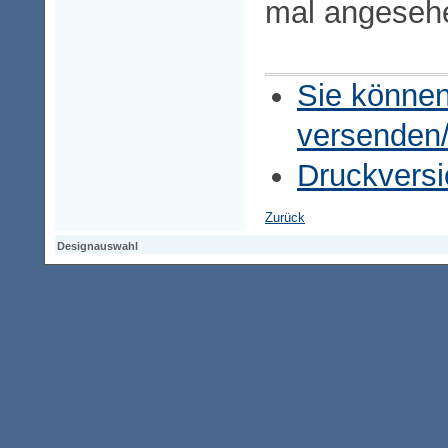
mal angeseh
Sie können
versenden
Druckversi
Zurück
Designauswahl
Designauswahl
Designauswahl
Access-Keypad
Alt+0
Startseite
Alt+3
Vorherige Seite
Alt+6