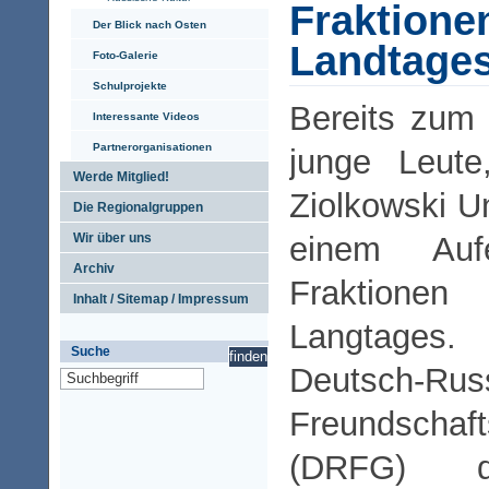
Fraktione
Der Blick nach Osten
Landtage
Foto-Galerie
Schulprojekte
Bereits zum
Interessante Videos
Partnerorganisationen
junge Leute
Werde Mitglied!
Ziolkowski Un
Die Regionalgruppen
einem Auf
Wir über uns
Archiv
Fraktione
Inhalt / Sitemap / Impressum
Langtages.
Suche
Deutsch-Rus
Freundschaft
(DRFG) 