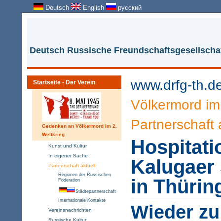
Deutsch
English
русский
Deutsch Russische Freundschaftsgesellschaf
www.drfg-th.d
Startseite - Der Verein
Völkermord im 
Partnerschaft 
Gedenken an Völkermord im 2.
Weltkrieg
Hospitati
Kunst und Kultur
In eigener Sache
Kalugaer
Partnerschaft aktuell
Regionen der Russischen
in Thürin
Föderation
Städtepartnerschaft
Internationale Kontakte
Wieder zu
Vereinsnachrichten
Russische Kultur