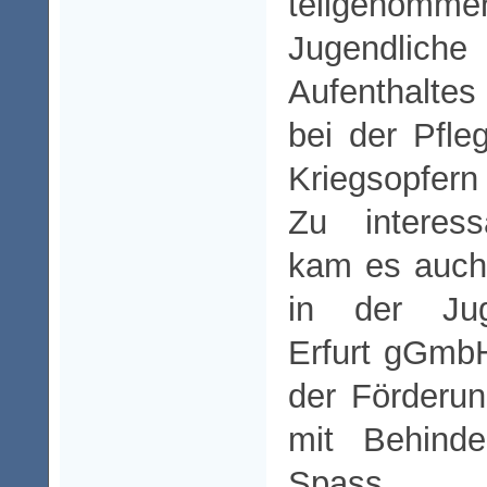
teilgenommen
Jugendlic
Aufenthalte
bei der Pfl
Kriegsopfern 
Zu interes
kam es auch 
in der Juge
Erfurt gGmbH
der Förderu
mit Behinde
Spass 