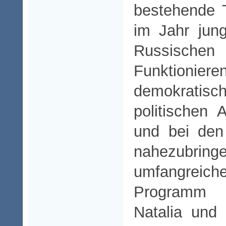
bestehende T
im Jahr jun
Russische
Funkti
demokrati
politischen 
und bei den
nahezub
umfangreic
Programm 
Natalia und