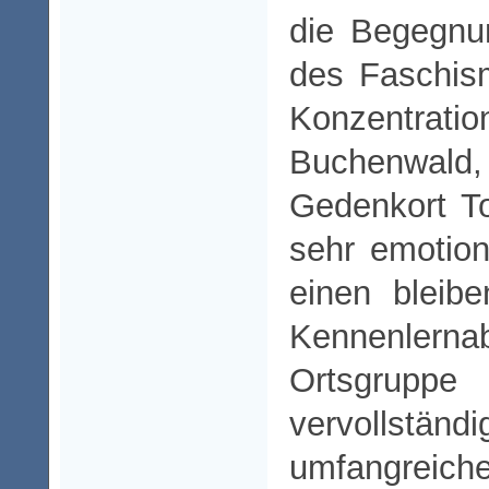
die Begegnu
des Faschis
Konzentratio
Buchenwal
Gedenkort T
sehr emotion
einen bleib
Kennenler
Ortsgruppe
vervoll
umfangreich