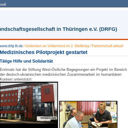
кий
ndschaftsgesellschaft in Thüringen e.V. (DRFG)
www.drfg-th.de
/
Gedenken an Völkermord im 2. Weltkrieg
/
Partnerschaft aktuell
Medizinisches Pilotprojekt gestartet
Tätige Hilfe und Solidarität
Erstmals hat die Stiftung West-Östliche Begegnungen ein Projekt im Bereich
der deutsch-ukrainischen medizinischen Zusammenarbeit im humanitären
Kontext unterstützt: