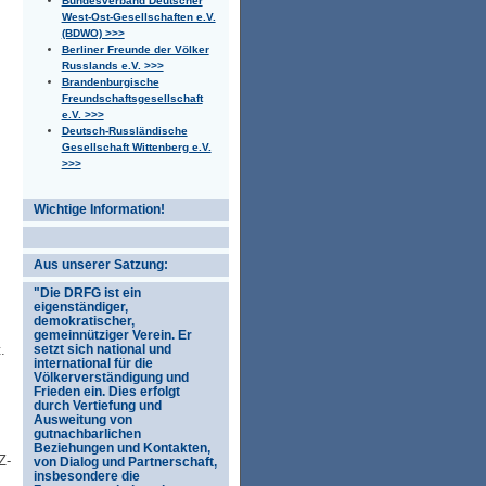
Bundesverband Deutscher
West-Ost-Gesellschaften e.V.
(BDWO) >>>
Berliner Freunde der Völker
Russlands e.V. >>>
Brandenburgische
Freundschaftsgesellschaft
e.V. >>>
Deutsch-Russländische
Gesellschaft Wittenberg e.V.
>>>
Wichtige Information!
Aus unserer Satzung:
"Die DRFG ist ein
eigenständiger,
demokratischer,
gemeinnütziger Verein. Er
.
setzt sich national und
international für die
Völkerverständigung und
Frieden ein. Dies erfolgt
durch Vertiefung und
Ausweitung von
gutnachbarlichen
Beziehungen und Kontakten,
Z-
von Dialog und Partnerschaft,
insbesondere die