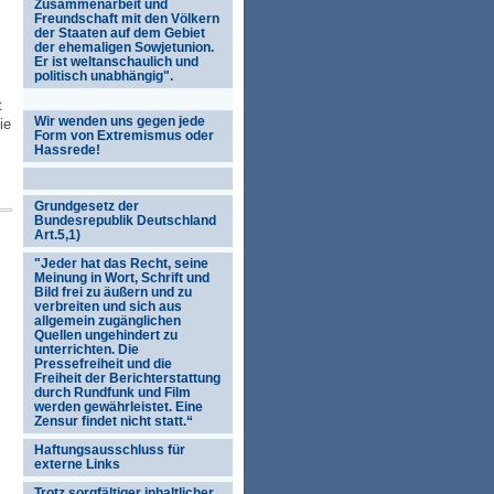
Zusammenarbeit und
Freundschaft mit den Völkern
der Staaten auf dem Gebiet
der ehemaligen Sowjetunion.
Er ist weltanschaulich und
politisch unabhängig".
t
Wir wenden uns gegen jede
ie
Form von Extremismus oder
Hassrede!
Grundgesetz der
Bundesrepublik Deutschland
Art.5,1)
"Jeder hat das Recht, seine
Meinung in Wort, Schrift und
Bild frei zu äußern und zu
verbreiten und sich aus
allgemein zugänglichen
Quellen ungehindert zu
unterrichten. Die
Pressefreiheit und die
Freiheit der Berichterstattung
durch Rundfunk und Film
werden gewährleistet. Eine
Zensur findet nicht statt.“
Haftungsausschluss für
externe Links
Trotz sorgfältiger inhaltlicher