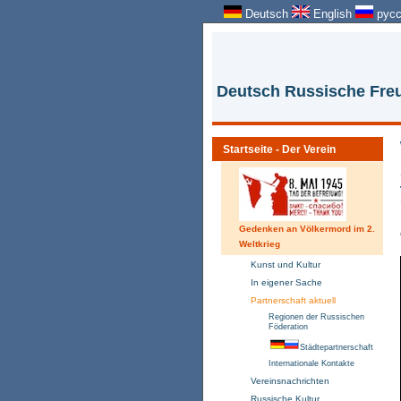
Deutsch
English
русс
Deutsch Russische Freu
Startseite - Der Verein
Gedenken an Völkermord im 2.
Weltkrieg
Kunst und Kultur
In eigener Sache
Partnerschaft aktuell
Regionen der Russischen
Föderation
Städtepartnerschaft
Internationale Kontakte
Vereinsnachrichten
Russische Kultur