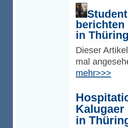
Student
berichten
in Thürin
Dieser Artike
mal angeseh
mehr>>>
Hospitati
Kalugaer
in Thürin