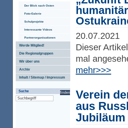
Der Blick nach Osten
humanitäre
Foto-Galerie
Ostukrain
Schulprojekte
Interessante Videos
20.07.2021
Partnerorganisationen
Dieser Artike
Werde Mitglied!
Die Regionalgruppen
mal angeseh
Wir über uns
mehr>>>
Archiv
Inhalt / Sitemap / Impressum
Verein de
Suche
aus Russ
Jubiläum