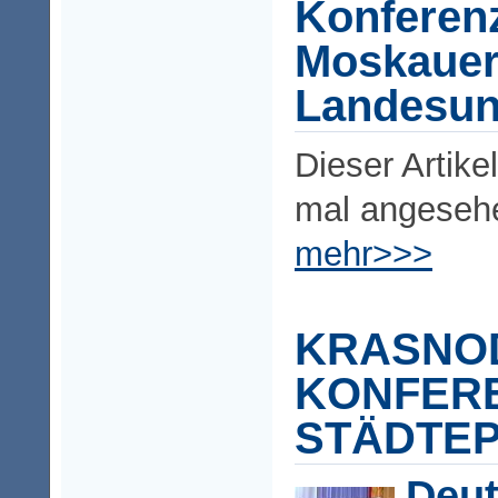
Konferenz
Moskaue
Landesuni
Dieser Artike
mal angeseh
mehr>>>
KRASNO
KONFER
STÄDTE
Deut