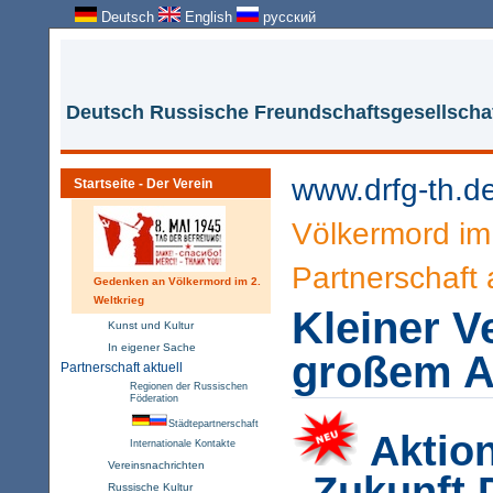
Deutsch
English
русский
Deutsch Russische Freundschaftsgesellschaf
www.drfg-th.d
Startseite - Der Verein
Völkermord im 
Partnerschaft 
Gedenken an Völkermord im 2.
Weltkrieg
Kleiner V
Kunst und Kultur
In eigener Sache
großem A
Partnerschaft aktuell
Regionen der Russischen
Föderation
Städtepartnerschaft
Aktio
Internationale Kontakte
Vereinsnachrichten
„Zukunft 
Russische Kultur