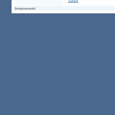
Zurück
Designauswahl
Designauswahl
Designauswahl
Access-Keypad
Alt+0
Startseite
Alt+3
Vorherige Seite
Alt+6
Sitemap
Alt+7
Suchfunktion
Alt+8
Direkt zum Inhalt
Alt+9
Kontaktseite
2002529 Besucher