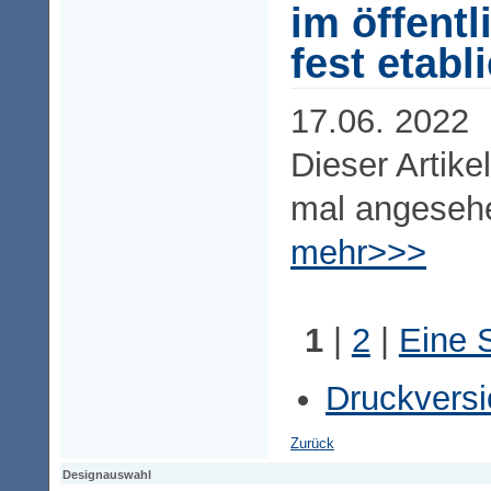
im öffent
fest etabli
17.06. 2022
Dieser Artike
mal angeseh
mehr>>>
1
|
2
|
Eine S
Druckversi
Zurück
Designauswahl