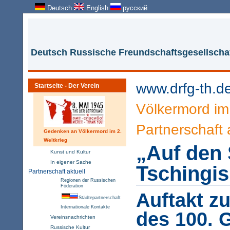
Deutsch
English
русский
Deutsch Russische Freundschaftsgesellschaf
www.drfg-th.d
Startseite - Der Verein
Völkermord im 
Partnerschaft 
Gedenken an Völkermord im 2.
Weltkrieg
„Auf den
Kunst und Kultur
In eigener Sache
Tschingis
Partnerschaft aktuell
Regionen der Russischen
Föderation
Auftakt z
Städtepartnerschaft
Internationale Kontakte
des 100. 
Vereinsnachrichten
Russische Kultur