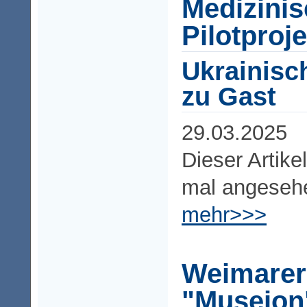
Medizini
Pilotproje
Ukrainisc
zu Gast
29.03.2025
Dieser Artike
mal angeseh
mehr>>>
Weimarer
"Museion"