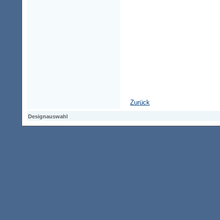
Zurück
Designauswahl
Designauswahl
Designauswahl
Access-Keypad
Alt+0
Startseite
Alt+3
Vorherige Seite
Alt+6
Sitemap