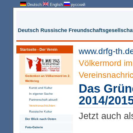
Deutsch
English
русский
Deutsch Russische Freundschaftsgesellschaf
www.drfg-th.d
Startseite - Der Verein
Völkermord im 
Vereinsnachri
Gedenken an Völkermord im 2.
Weltkrieg
Das Grün
Kunst und Kultur
In eigener Sache
2014/2015
Partnerschaft aktuell
Vereinsnachrichten
Russische Kultur
Jetzt auch al
Der Blick nach Osten
Foto-Galerie