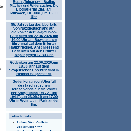
Buch „Tulpanow – Stalins
Macher und Widersacher. Die
te
Biografie"im ZIM, am
Mittwoch, 10. Juni , um 16.00
Uhr.
85. Jahrestag des Überfalls
von Nazideutschland auf
die Völker der Sowjetunion-
Gedenken am 22.06.2026 um
16.00 Uhr am Sowjetischen
Ehrenmal auf dem Erfurter
Hauptfriedhof. Anschliessend
Gedenken auf den Erfurter
Anger gegen 17.30 Uhr.
Gedenken am 22.06.2026,um
18.30 Uhr auf dem
0
Sowjetischen Ehrenfriedhof in
Heilbad Heligenstadt.
Gedenken an den Überfall
des faschistischen
Deutschlands auf die Völker
der Sowjetunion am 22.Juni
1941", am 23.06.26 um 17.00
Uhr in Weimar, im Park an der
Ilm.
Aktuelle Links:
Stiftung West-Östliche
Begegnungen >>>