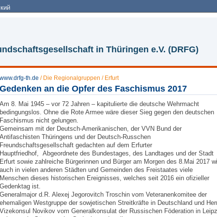
кий
ndschaftsgesellschaft in Thüringen e.V. (DRFG)
www.drfg-th.de
/
Die Regionalgruppen
/
Erfurt
Gedenken an die Opfer des Faschismus 2017
Am 8. Mai 1945 – vor 72 Jahren – kapitulierte die deutsche Wehrmacht
bedingungslos. Ohne die Rote Armee wäre dieser Sieg gegen den deutschen
Faschismus nicht gelungen.
Gemeinsam mit der Deutsch-Amerikanischen, der VVN Bund der
Antifaschisten Thüringens und der Deutsch-Russchen
Freundschaftsgesellschaft gedachten auf dem Erfurter
Hauptfriedhof, Abgeordnete des Bundestages, des Landtages und der Stadt
Erfurt sowie zahlreiche Bürgerinnen und Bürger am Morgen des 8.Mai 2017 w
auch in vielen anderen Städten und Gemeinden des Freistaates viele
Menschen dieses historischen Ereignisses, welches seit 2016 ein ofizieller
Gedenktag ist.
Generalmajor d.R. Alexej Jegorovitch Troschin vom Veteranenkomitee der
ehemaligen Westgruppe der sowjetischen Streitkräfte in Deutschland und Her
Vizekonsul Novikov vom Generalkonsulat der Russischen Föderation in Leipz