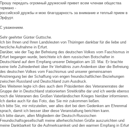
Прошу передать огромный дружеский привет всем членам общества
германо -
российской дружбы и мою благодарность за внимание и теплый прием в г
Эрфурт.
С уважением.
Sehr geehrter Günter Guttsche.
Ich bin Ihnen und Ihren Landsleuten von Thüringen dankbar für die liebe und
herzliche Aufnahme in Erfurt.
Darüber, wie der Tag der Befreiung des deutschen Volkes vom Faschismus in
Erfurt begangen wurde, berichtete ich dem russischen Botschafter in
Deutschland auf dem Empfang unserer Delegation am 10. Mai. Er brachte
seine tiefe Zufriedenheit über Ihr Verhältnis zum Andenken über die Befreiung
des deutschen Volkes vom Faschismus und unserer gemeinsamen
Anstrengung bei der Schaffung von engen freundschaftlichen Beziehungen
zwischen Russland und Deutschland zum Ausdruck.
Des Weiteren legte ich dies auch dem Präsidenten des Veteranenrates der
Gruppe der in Deutschland stationierten Streitkräfte dar und ich werde ebenso
noch die Veteranen des Großen Vaterländischen Krieges hierüber informieren.
Ich danke auch für das Foto, das Sie mir zukommen ließen.
Ich bitte Sie, mir mitzuteilen, wer alles dort bei dem Gedenken am Ehrenmal
sprach, damit ich besser über diese Veranstaltung berichten kann.
Ich bitte darum, allen Mitgliedern der Deutsch-Russischen
Freundschaftsgesellschaft meine allerherzlichsten Grüße auszurichten und
meine Dankbarkeit für die Aufmerksamkeit und den warmen Empfang in Erfurt