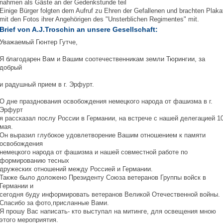
nahmen als Gäste an der Gedenkstunde teil
Einige Bürger folgten dem Aufruf zu Ehren der Gefallenen und brachten Plaka
mit den Fotos ihrer Angehörigen des "Unsterblichen Regimentes" mit.
Brief von A.J.Troschin an unsere Gesellschaft:
Уважаемый Гюнтер Гутче,
Я благодарен Вам и Вашим соотечественникам земли Тюрингии, за
добрый
и радушный прием в г. Эрфурт.
О дне празднования освобождения немецкого народа от фашизма в г.
Эрфурт
я рассказал послу России в Германии, на встрече с нашей делегацией 1
мая.
Он выразил глубокое удовлетворение Вашим отношением к памяти
освобождения
немецкого народа от фашизма и нашей совместной работе по
формированию тесных
дружеских отношений между Россией и Германии.
Также было доложено Президенту Союза ветеранов Группы войск в
Германии и
сегодня буду информировать ветеранов Великой Отечественной войны.
Спасибо за фото,присланные Вами.
Я прошу Вас написать- кто выступал на митинге, для освещения мною
этого мероприятия.