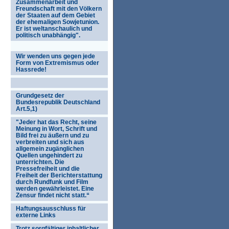
Zusammenarbeit und
Freundschaft mit den Völkern
der Staaten auf dem Gebiet
der ehemaligen Sowjetunion.
Er ist weltanschaulich und
politisch unabhängig".
Wir wenden uns gegen jede
Form von Extremismus oder
Hassrede!
Grundgesetz der
Bundesrepublik Deutschland
Art.5,1)
"Jeder hat das Recht, seine
Meinung in Wort, Schrift und
Bild frei zu äußern und zu
verbreiten und sich aus
allgemein zugänglichen
Quellen ungehindert zu
unterrichten. Die
Pressefreiheit und die
Freiheit der Berichterstattung
durch Rundfunk und Film
werden gewährleistet. Eine
Zensur findet nicht statt.“
Haftungsausschluss für
externe Links
Trotz sorgfältiger inhaltlicher