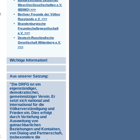
Bundesverband Deutscher
West-Ost-Gesellschaften e.V.
(BDWO) >>>
.
Berliner Freunde der Völker
Russlands e.V. >>>
Brandenburgische
Freundschaftsgesellschaft
e.V. >>>
Deutsch-Russländische
Gesellschaft Wittenberg e.V.
>>>
Wichtige Information!
Aus unserer Satzung:
"Die DRFG ist ein
eigenständiger,
demokratischer,
gemeinnütziger Verein. Er
setzt sich national und
international für die
Völkerverständigung und
Frieden ein. Dies erfolgt
durch Vertiefung und
Ausweitung von
gutnachbarlichen
Beziehungen und Kontakten,
von Dialog und Partnerschaft,
.
insbesondere die