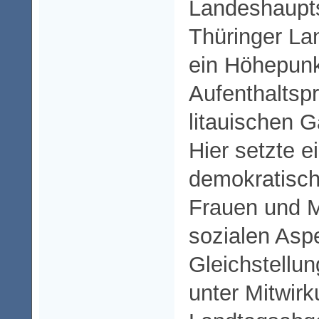
Landeshaupts
Thüringer La
ein Höhepunk
Aufenthaltsp
litauischen 
Hier setzte e
demokratisch
Frauen und 
sozialen Aspe
Gleichstellu
unter Mitwirk