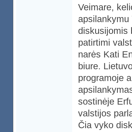
Veimare, kel
apsilankymu 
diskusijomis 
patirtimi val
narės Kati E
biure. Lietuv
programoje a
apsilankymas
sostinėje Erfu
valstijos par
Čia vyko disk