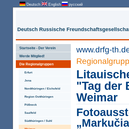
Deutsch
English
русский
Deutsch Russische Freundschaftsgesellschaf
www.drfg-th.d
Startseite - Der Verein
Werde Mitglied!
Regionalgrup
Die Regionalgruppen
Litauisc
Erfurt
Jena
"Tag der 
Nordthüringen / Eichsfeld
Weimar
Region Ostthüringen
Pößneck
Fotoausst
Saalfeld
„Markučia
Südthüringen / Suhl
Weimar