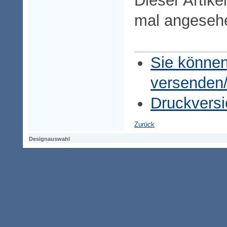
Dieser Artike
mal angeseh
Sie können
versenden
Druckversi
Zurück
Designauswahl
Designauswahl
Designauswahl
Access-Keypad
Alt+0
Startseite
Alt+3
Vorherige Seite