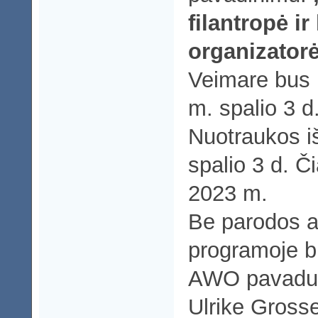
filantropė i
organizatorė
Veimare bus
m. spalio 3 d
Nuotraukos i
spalio 3 d. Č
2023 m.
Be parodos a
programoje bu
AWO pavadu
Ulrike Gross