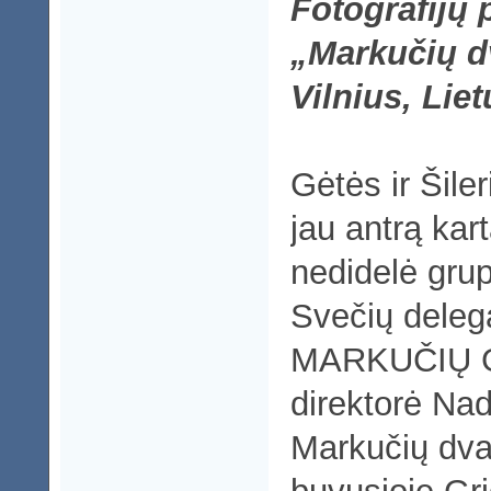
Fotografijų 
„Markučių d
Vilnius, Lie
Gėtės ir Šile
jau antrą kar
nedidelė grup
Svečių deleg
MARKUČIŲ
direktorė Na
Markučių dva