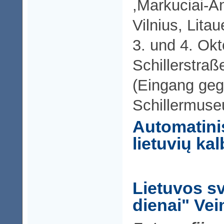
,Markuciai-
Vilnius, Lita
3. und 4. Ok
Schillerstraß
(Eingang ge
Schillermus
Automatinis
lietuvių ka
Lietuvos s
dienai" Ve