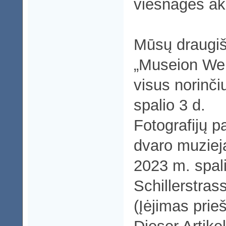
viešnagės ak
Mūsų draugiš
„Museion Wei
visus norinči
spalio 3 d.
Fotografijų p
dvaro muzieja
2023 m. spali
Schillerstras
(Įėjimas prie