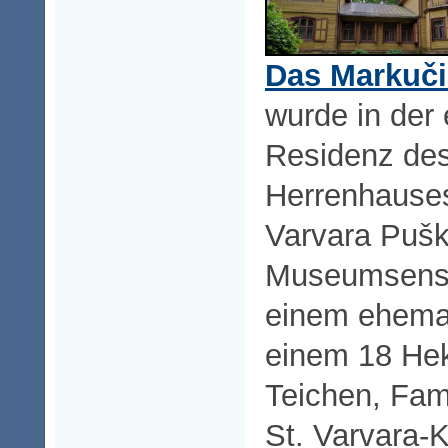
Das Markuč
wurde in der
Residenz des
Herrenhauses
Varvara Puški
Museumsense
einem ehema
einem 18 Hek
Teichen, Fami
St. Varvara-