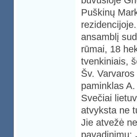
buvusioje Gri
Puškinų Mark
rezidencijoje
ansamblį sud
rūmai, 18 he
tvenkiniais, 
Šv. Varvaros 
paminklas A.
Svečiai lietuv
atvyksta ne t
Jie atvežė n
pavadinimu: