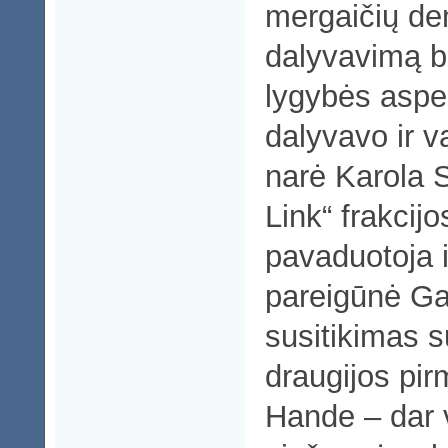
mergaičių de
dalyvavimą be
lygybės aspe
dalyvavo ir 
narė Karola S
Link“ frakcij
pavaduotoja i
pareigūnė Ga
susitikimas s
draugijos pi
Hande – dar 