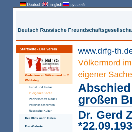
Deutsch
English
русский
Deutsch Russische Freundschaftsgesellschaf
www.drfg-th.d
Startseite - Der Verein
Völkermord im 
eigener Sach
Gedenken an Völkermord im 2.
Weltkrieg
Abschied
Kunst und Kultur
In eigener Sache
großen B
Partnerschaft aktuell
Vereinsnachrichten
Dr. Gerd
Russische Kultur
Der Blick nach Osten
*22.09.19
Foto-Galerie