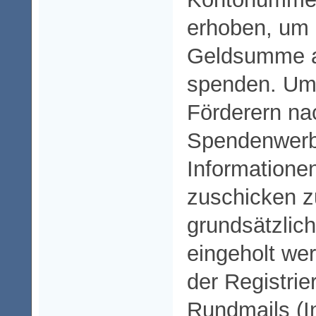
erhoben, um 
Geldsumme a
spenden. Um
Förderern na
Spendenwerb
Informatione
zuschicken 
grundsätzlich
eingeholt w
der Registrie
Rundmails (I