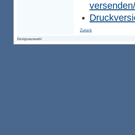
versenden
Druckversi
Zurück
Designauswahl
Designauswahl
Designauswahl
Access-Keypad
Alt+0
Startseite
Alt+3
Vorherige Seite
Alt+6
Sitemap
Alt+7
Suchfunktion
Alt+8
Direkt zum Inhalt