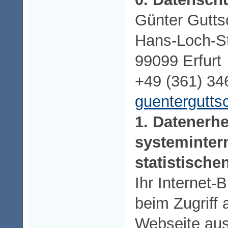
Günter Gutts
Hans-Loch-S
99099 Erfurt
+49 (361) 3
guentergutts
1. Datenerh
systeminter
statistisch
Ihr Internet-
beim Zugriff
Webseite aus