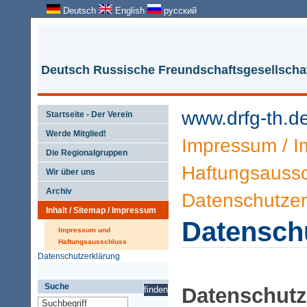
Deutsch
English
русский
Deutsch Russische Freundschaftsgesellschaf
www.drfg-th.d
Startseite - Der Verein
Werde Mitglied!
Impressum
/
I
Die Regionalgruppen
Haftungsauss
Wir über uns
Archiv
Datenschutzer
Inhalt / Sitemap / Impressum
Datensch
Impressum und
Haftungsausschluss
Datenschutzerklärung
Suche
Datenschutz