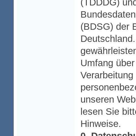
(TDDDG) und
Bundesdaten
(BDSG) der 
Deutschland
gewährleisten
Umfang über 
Verarbeitung
personenbez
unseren Websi
lesen Sie bi
Hinweise.
0. Datensch