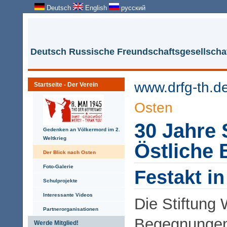
Deutsch
English
русский
Deutsch Russische Freundschaftsgesellschaf
www.drfg-th.d
Startseite - Der Verein
Osten
30 Jahre 
Gedenken an Völkermord im 2.
Weltkrieg
Östliche
Der Blick nach Osten
Foto-Galerie
Festakt in
Schulprojekte
Interessante Videos
Die Stiftung 
Partnerorganisationen
Begegnungen
Werde Mitglied!