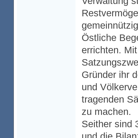
Verwaltung s
Restvermöge
gemeinnützig
Östliche Be
errichten. Mi
Satzungszwec
Gründer ihr d
und Völkerve
tragenden Säu
zu machen.
Seither sind
und die Bilan