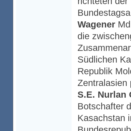
richteten der
Bundestagsa
Wagener
MdB
die zwischeng
Zusammenarb
Südlichen Ka
Republik Mo
Zentralasien
S.E. Nurlan
Botschafter 
Kasachstan i
Bundesrepubl