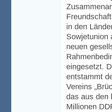
Zusammenarb
Freundschaf
in den Lände
Sowjetunion 
neuen gesells
Rahmenbedi
eingesetzt. D
entstammt d
Vereins „Brü
das aus den 
Millionen DD