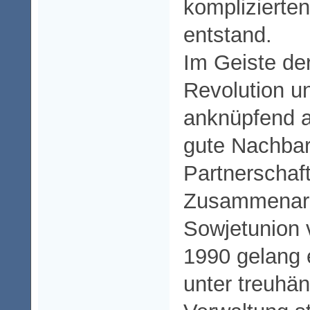
komplizierte
entstand.
Im Geiste der
Revolution 
anknüpfend a
gute Nachbar
Partnerschaf
Zusammenarb
Sowjetunion
1990 gelang 
unter treuhä