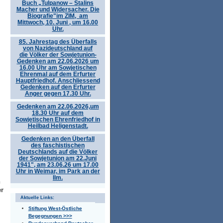
Buch „Tulpanow – Stalins
Macher und Widersacher. Die
Biografie"im ZIM, am
Mittwoch, 10. Juni , um 16.00
Uhr.
85. Jahrestag des Überfalls
von Nazideutschland auf
die Völker der Sowjetunion-
Gedenken am 22.06.2026 um
16.00 Uhr am Sowjetischen
Ehrenmal auf dem Erfurter
Hauptfriedhof. Anschliessend
Gedenken auf den Erfurter
Anger gegen 17.30 Uhr.
Gedenken am 22.06.2026,um
18.30 Uhr auf dem
Sowjetischen Ehrenfriedhof in
Heilbad Heligenstadt.
Gedenken an den Überfall
des faschistischen
Deutschlands auf die Völker
der Sowjetunion am 22.Juni
1941", am 23.06.26 um 17.00
Uhr in Weimar, im Park an der
Ilm.
n
er
Aktuelle Links:
Stiftung West-Östliche
Begegnungen >>>