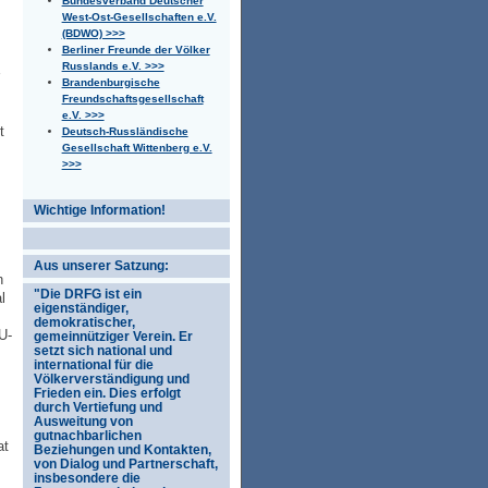
Bundesverband Deutscher
West-Ost-Gesellschaften e.V.
(BDWO) >>>
Berliner Freunde der Völker
Russlands e.V. >>>
Brandenburgische
Freundschaftsgesellschaft
e.V. >>>
t
Deutsch-Russländische
Gesellschaft Wittenberg e.V.
>>>
Wichtige Information!
Aus unserer Satzung:
n
"Die DRFG ist ein
l
eigenständiger,
demokratischer,
U-
gemeinnütziger Verein. Er
setzt sich national und
international für die
Völkerverständigung und
Frieden ein. Dies erfolgt
durch Vertiefung und
Ausweitung von
gutnachbarlichen
at
Beziehungen und Kontakten,
von Dialog und Partnerschaft,
insbesondere die