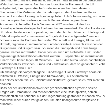
Großmächte China und Russland, auf die sich das Interesse der deutschen
Wirtschaft konzentrierte. Nun hat das Europäische Parlament die EU
aufgefordert, ihre diplomatische Strategie gegenüber Zentralasien zu
überdenken. Die Vertiefung der Beziehungen zu den Ländern der Region
erscheint vor dem Hintergrund großer globaler Umbrüche notwendig, wird aber
durch europäische Forderungen nach Demokratisierung erschwert.
Auf einem Gipfeltreffen Ende September 2024 wurden mit den Ex-
Sowjetrepubliken strategische Partnerschaften vereinbart. Damit sollte die sei
30 Jahren bestehende Kooperation, der in den letzten Jahren im Hintergrund
"dahindümpelnden" Zusammenarbeit", gefestigt und aufgewertet" werden.
Schwerpunkte der Partnerschaft sollen Wirtschaft und Energie, Klima und
Umwelt, regionale Zusammenarbeit und der direkte Austausch zwischen den
Bürgerinnen und Bürgern sein. So sollen die Transport- und Transitwege
generell verbessert werden. Dabei geht es auch um Rohstoffe. Dazu sollen
regelmäßige Konsultationen etabliert werden. Europäische und internationale
Finanzinstitutionen legen 10 Milliarden Euro für den Aufbau eines nachhaltige
Verkehrsnetzes zwischen Europa und Zentralasien, dem so genannten "Globa
Gateway" auf den Tisch.
Ob allerdings die vorgeschlagene EU-Strategie "Global Gateway" sowie die E
Initiativen zu Wasser, Energie und Klimawandel, als Alternativen
zur chinesischen "Neuen Seidenstraßeninitiative" geplant seien, war nicht zu
erfahren.
Dass bei der Unterschiedlichkeit der gesellschaftlichen Systeme solche
Fragen wie Demokratie und Menschenrechte eine Rolle spielten, schien
offensichtlich nur nebenbei auf der Tagesordnung gestanden zu haben bzw. h
man wohl lieber außen vor gelassen, um sich unangenehme Vergleiche zu
ersparen?