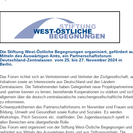
Die Stiftung West-Östliche Begegnungen organisiert, gefördert a
Mitteln des Auswärtigen Amts, ein Partnerschaftsforum
Deutschland-Zentralasien vom 25. bis 27. November 2024 in
Berlin.
Das Forum richtet sich an Vertreterinnen und Vertreter der Zivilgesellschaft, a
Initiativen sowie an Interessierte aus Deutschland und den Ländern
Zentralasiens. Die Teilnehmenden haben Gelegenheit neue Projektpartnerinn
und -partner kennen zu lernen, bestehende Kooperationen zu stärken und sic
allgemein über die deutsch-zentralasiatische zwischengesellschaftliche Arbeit
zu informieren.
Schwerpunktthemen des Partnerschaftsforums im November sind Frauen un
Bildung, Umwelt und Gesundheit sowie Kultur und Soziales. Es werden
Workshops, Pitch Sessions etc. stattfinden. Der Jugendaustausch spielt in
allen Bereichen eine übergreifende Rolle.
Das Forum wird organisiert von der Stiftung West-Östliche Begegnungen und
gefördert aus Mitteln des Auswärtigen Amts und aus Stiftungsmitteln. Die