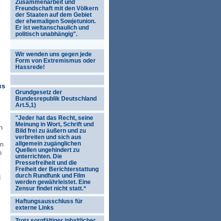
Zusammenarbeit und
Freundschaft mit den Völkern
der Staaten auf dem Gebiet
der ehemaligen Sowjetunion.
Er ist weltanschaulich und
politisch unabhängig".
Wir wenden uns gegen jede
Form von Extremismus oder
Hassrede!
us
Grundgesetz der
Bundesrepublik Deutschland
Art.5,1)
"Jeder hat das Recht, seine
Meinung in Wort, Schrift und
n
Bild frei zu äußern und zu
verbreiten und sich aus
allgemein zugänglichen
en
Quellen ungehindert zu
h
unterrichten. Die
Pressefreiheit und die
Freiheit der Berichterstattung
durch Rundfunk und Film
d
werden gewährleistet. Eine
Zensur findet nicht statt.“
Haftungsausschluss für
externe Links
Trotz sorgfältiger inhaltlicher