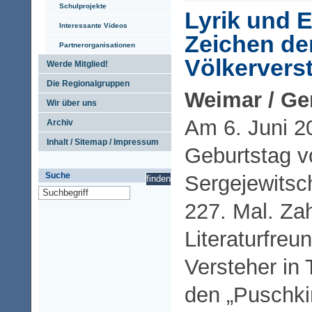
Schulprojekte
Lyrik und 
Interessante Videos
Zeichen de
Partnerorganisationen
Völkervers
Werde Mitglied!
Die Regionalgruppen
Weimar / Ge
Wir über uns
Am 6. Juni 20
Archiv
Inhalt / Sitemap / Impressum
Geburtstag v
Suche
Sergejewits
227. Mal. Zah
Literaturfre
Versteher in 
den „Puschki