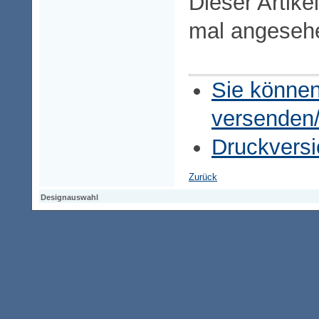
Dieser Artike
mal angeseh
Sie können
versenden
Druckversi
Zurück
Designauswahl
Designauswahl
Designauswahl
Access-Keypad
Alt+0
Startseite
Alt+3
Vorherige Seite