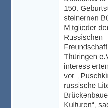
150. Geburtst
steinernen B
Mitglieder de
Russischen
Freundschaft
Thüringen e.
interessiert
vor. „Puschki
russische Lite
Brückenbaue
Kulturen“, sa