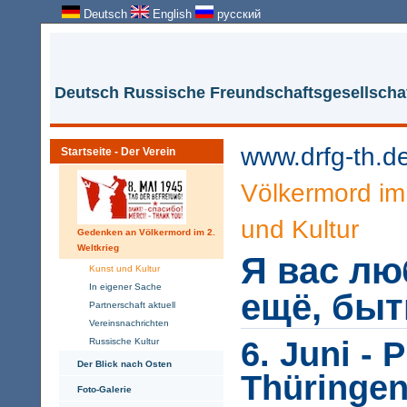
Deutsch
English
русский
Deutsch Russische Freundschaftsgesellschaf
www.drfg-th.d
Startseite - Der Verein
Völkermord im 
und Kultur
Gedenken an Völkermord im 2.
Weltkrieg
Я вас лю
Kunst und Kultur
In eigener Sache
ещё, быт
Partnerschaft aktuell
Vereinsnachrichten
6. Juni - 
Russische Kultur
Der Blick nach Osten
Thüringe
Foto-Galerie