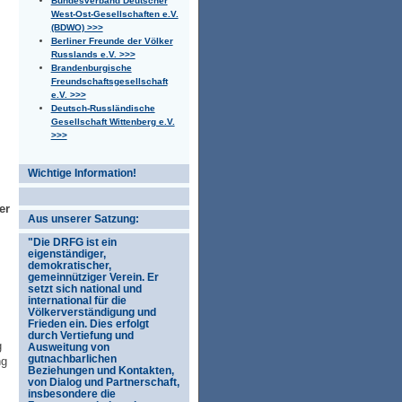
Bundesverband Deutscher
West-Ost-Gesellschaften e.V.
(BDWO) >>>
Berliner Freunde der Völker
Russlands e.V. >>>
Brandenburgische
Freundschaftsgesellschaft
e.V. >>>
Deutsch-Russländische
Gesellschaft Wittenberg e.V.
>>>
Wichtige Information!
er
Aus unserer Satzung:
"Die DRFG ist ein
eigenständiger,
demokratischer,
gemeinnütziger Verein. Er
setzt sich national und
international für die
Völkerverständigung und
Frieden ein. Dies erfolgt
durch Vertiefung und
g
Ausweitung von
gutnachbarlichen
ng
Beziehungen und Kontakten,
von Dialog und Partnerschaft,
insbesondere die