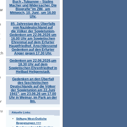
Buch „Tulpanow – Stalins
Macher und Widersacher. Die
Biografie"im ZIM, am
ar
Mittwoch, 10. Juni , um 16.00
Uhr.
85. Jahrestag des Überfalls
n
von Nazideutschland auf
die Völker der Sowjetunion-
e
Gedenken am 22.06.2026 um
16.00 Uhr am Sowjetischen
e
Ehrenmal auf dem Erfurter
Hauptfriedhof. Anschliessend
Gedenken auf den Erfurter
ch
Anger gegen 17.30 Uhr.
Gedenken am 22.06.2026,um
18.30 Uhr auf dem
Sowjetischen Ehrenfriedhof in
Heilbad Heligenstadt.
n
Gedenken an den Überfall
des faschistischen
Deutschlands auf die Völker
der Sowjetunion am 22.Juni
1941", am 23.06.26 um 17.00
Uhr in Weimar, im Park an der
Ilm.
r
zu
Aktuelle Links:
Stiftung West-Östliche
Begegnungen >>>