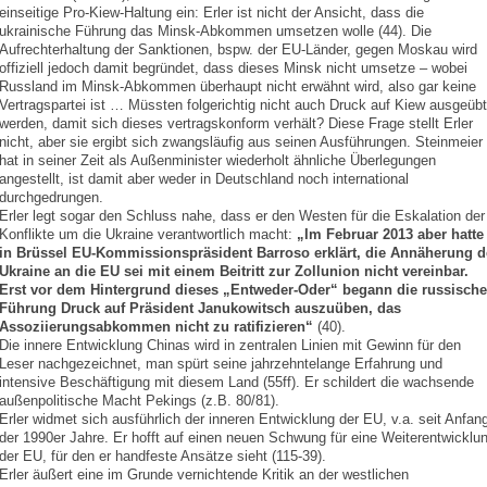
einseitige Pro-Kiew-Haltung ein: Erler ist nicht der Ansicht, dass die
ukrainische Führung das Minsk-Abkommen umsetzen wolle (44). Die
Aufrechterhaltung der Sanktionen, bspw. der EU-Länder, gegen Moskau wird
offiziell jedoch damit begründet, dass dieses Minsk nicht umsetze – wobei
Russland im Minsk-Abkommen überhaupt nicht erwähnt wird, also gar keine
Vertragspartei ist … Müssten folgerichtig nicht auch Druck auf Kiew ausgeübt
werden, damit sich dieses vertragskonform verhält? Diese Frage stellt Erler
nicht, aber sie ergibt sich zwangsläufig aus seinen Ausführungen. Steinmeier
hat in seiner Zeit als Außenminister wiederholt ähnliche Überlegungen
angestellt, ist damit aber weder in Deutschland noch international
durchgedrungen.
Erler legt sogar den Schluss nahe, dass er den Westen für die Eskalation der
Konflikte um die Ukraine verantwortlich macht:
„Im Februar 2013 aber hatte
in Brüssel EU-Kommissionspräsident Barroso erklärt, die Annäherung d
Ukraine an die EU sei mit einem Beitritt zur Zollunion nicht vereinbar.
Erst vor dem Hintergrund dieses „Entweder-Oder“ begann die russische
Führung Druck auf Präsident Janukowitsch auszuüben, das
Assoziierungsabkommen nicht zu ratifizieren“
(40).
Die innere Entwicklung Chinas wird in zentralen Linien mit Gewinn für den
Leser nachgezeichnet, man spürt seine jahrzehntelange Erfahrung und
intensive Beschäftigung mit diesem Land (55ff). Er schildert die wachsende
außenpolitische Macht Pekings (z.B. 80/81).
Erler widmet sich ausführlich der inneren Entwicklung der EU, v.a. seit Anfan
der 1990er Jahre. Er hofft auf einen neuen Schwung für eine Weiterentwicklu
der EU, für den er handfeste Ansätze sieht (115-39).
Erler äußert eine im Grunde vernichtende Kritik an der westlichen