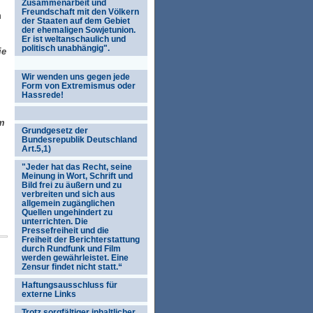
Zusammenarbeit und
Freundschaft mit den Völkern
m
der Staaten auf dem Gebiet
der ehemaligen Sowjetunion.
Er ist weltanschaulich und
politisch unabhängig".
ie
Wir wenden uns gegen jede
Form von Extremismus oder
Hassrede!
im
Grundgesetz der
Bundesrepublik Deutschland
Art.5,1)
"Jeder hat das Recht, seine
Meinung in Wort, Schrift und
Bild frei zu äußern und zu
verbreiten und sich aus
allgemein zugänglichen
Quellen ungehindert zu
unterrichten. Die
Pressefreiheit und die
Freiheit der Berichterstattung
durch Rundfunk und Film
werden gewährleistet. Eine
Zensur findet nicht statt.“
Haftungsausschluss für
externe Links
Trotz sorgfältiger inhaltlicher