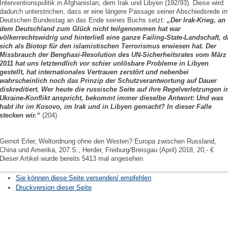
Interventionspolitik in Afghanistan, dem Irak und Libyen (192/93). Diese wird
dadurch unterstrichen, dass er eine längere Passage seiner Abschiedsrede i
Deutschen Bundestag an das Ende seines Buchs setzt:
„Der Irak-Krieg, an
dem Deutschland zum Glück nicht teilgenommen hat war
völkerrechtswidrig und hinterließ eine ganze Failing-State-Landschaft, d
sich als Biotop für den islamistischen Terrorismus erwiesen hat. Der
Missbrauch der Benghasi-Resolution des UN-Sicherheitsrates vom März
2011 hat uns letztendlich vor schier unlösbare Probleme in Libyen
gestellt, hat internationales Vertrauen zerstört und nebenbei
wahrscheinlich noch das Prinzip der Schutzverantwortung auf Dauer
diskreditiert. Wer heute die russische Seite auf ihre Regelverletzungen 
Ukraine-Konflikt anspricht, bekommt immer dieselbe Antwort: Und was
habt ihr im Kosovo, im Irak und in Libyen gemacht? In dieser Falle
stecken wir.“
(204)
Gernot Erler, Weltordnung ohne den Westen? Europa zwischen Russland,
China und Amerika, 207 S., Herder, Freiburg/Breisgau (April) 2018, 20,- €
Dieser Artikel wurde bereits 5413 mal angesehen.
Sie können diese Seite versenden/ empfehlen
Druckversion dieser Seite