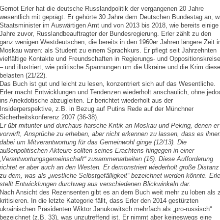
Gernot Erler hat die deutsche Russlandpolitik der vergangenen 20 Jahre
wesentlich mit geprägt. Er gehörte 30 Jahre dem Deutschen Bundestag an, w
Staatsminister im Auswärtigen Amt und von 2013 bis 2018, wie bereits einige
Jahre zuvor, Russlandbeauftragter der Bundesregierung. Erler zählt zu den
ganz wenigen Westdeutschen, die bereits in den 1960er Jahren längere Zeit i
Moskau waren: als Student zu einem Sprachkurs. Er pflegt seit Jahrzehnten
vielfältige Kontakte und Freundschaften in Regierungs- und Oppositionskreis
– und illustriert, wie politische Spannungen um die Ukraine und die Krim dies
belasten (21/22).
Das Buch ist gut und leicht zu lesen, konzentriert sich auf das Wesentliche.
Erler macht Entwicklungen und Tendenzen wiederholt anschaulich, ohne jedo
ins Anekdotische abzugleiten. Er berichtet wiederholt aus der
Insiderperspektive, z.B. in Bezug auf Putins Rede auf der Münchner
Sicherheitskonferenz 2007 (36-38).
Er übt mitunter und durchaus harsche Kritik an Moskau und Peking, denen er
vorwirft, Ansprüche zu erheben, aber nicht erkennen zu lassen, dass es ihne
dabei um Mitverantwortung für das Gemeinwohl ginge (12/13). Die
außenpolitischen Akteure sollten seines Erachtens hingegen in einer
„Verantwortungsgemeinschaft“ zusammenarbeiten (16). Diese Aufforderung
richtet er aber auch an den Westen. Er demonstriert wiederholt große Distanz
zu dem, was als „westliche Selbstgefälligkeit“ bezeichnet werden könnte. Erle
stellt Entwicklungen durchweg aus verschiedenen Blickwinkeln dar.
Nach Ansicht des Rezensenten gibt es an dem Buch weit mehr zu loben als 
kritisieren. In die letzte Kategorie fällt, dass Erler den 2014 gestürzten
ukrainischen Präsidenten Wiktor Janukowitsch mehrfach als „pro-russisch“
bezeichnet (z.B. 33), was unzutreffend ist. Er nimmt aber keineswegs eine