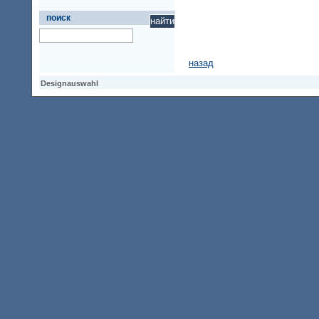
поиск
назад
Designauswahl
Designauswahl
Designauswahl
Access Keypad
Alt+0
Startseite
Alt+3
Vorherige Seite
Alt+6
Sitemap
Alt+7
Suchfunktion
Alt+8
Direkt zum Inhalt
Alt+9