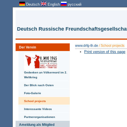
Deutsch
English
русский
Deutsch Russische Freundschaftsgesellschaft
www.drfg-th.de
/
School projects
Der Verein
Print version of this page
Gedenken an Völkermord im 2.
Weltkrieg
Der Blick nach Osten
Foto-Galerie
School projects
Interessante Videos
Partnerorganisationen
Ameldung als Mitglied