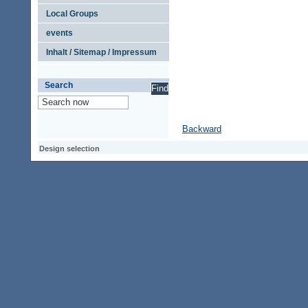
Local Groups
events
Inhalt / Sitemap / Impressum
Search
Backward
Design selection
Design selection
Design selection
Access keypad
Alt+0
Homepage
Alt+3
Previous page
Alt+6
Site map