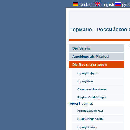
Deutsch
English
русс
Германо - Российское
Der Verein
Ameldung als Mitglied
Die Regionalgruppen
город Эрфурт
город Йена
Северная Тюрингия
Region Ostthüringen
город Посннэк
город Зальфельд
Südthüringen/Suhl
город Веймар