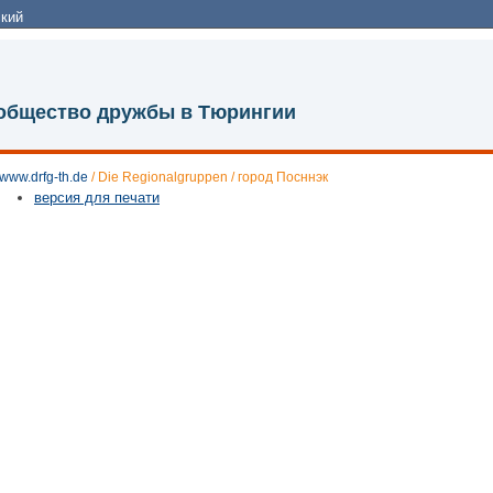
кий
 общество дружбы в Тюрингии
www.drfg-th.de
/
Die Regionalgruppen
/
город Посннэк
версия для печати