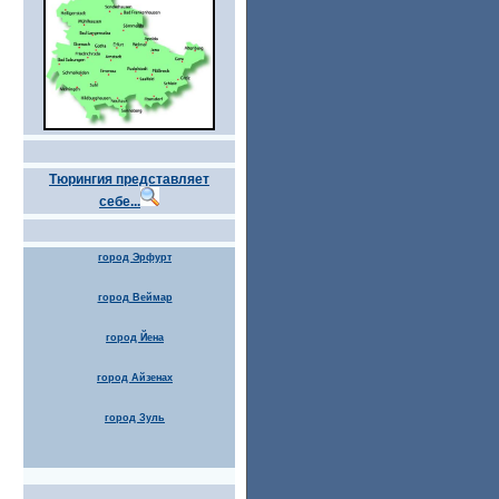
Тюрингия представляет
себе...
город Эрфурт
город Веймар
город Йена
город Айзенах
город Зуль