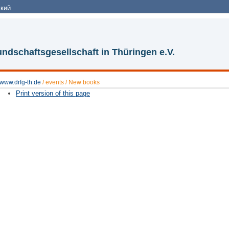
кий
ndschaftsgesellschaft in Thüringen e.V.
www.drfg-th.de
/
events
/
New books
Print version of this page