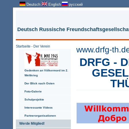
Deutsch
English
русский
Deutsch Russische Freundschaftsgesellschaf
Startseite - Der Verein
www.drfg-th.d
DRFG - D
GESEL
Gedenken an Völkermord im 2.
Weltkrieg
TH
Der Blick nach Osten
Foto-Galerie
Schulprojekte
Interessante Videos
Partnerorganisationen
Werde Mitglied!