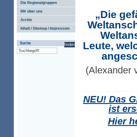
Die Regionalgruppen
„Die gef
Wir über uns
Archiv
Weltansch
Inhalt / Sitemap / Impressum
Weltan
Leute, welc
Suche
angesc
(Alexander 
NEU! Das Gr
ist e
Hier h