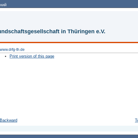
кий
ndschaftsgesellschaft in Thüringen e.V.
www.drfg-th.de
Print version of this page
Backward
T