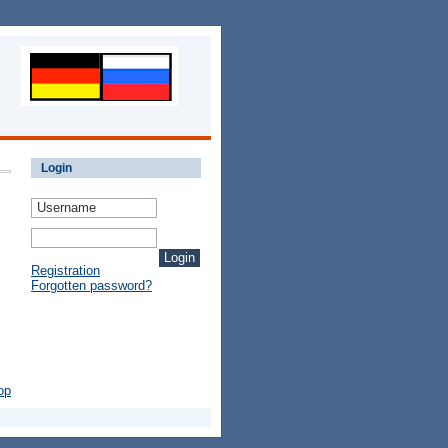
Login
Registration
Forgotten password?
op