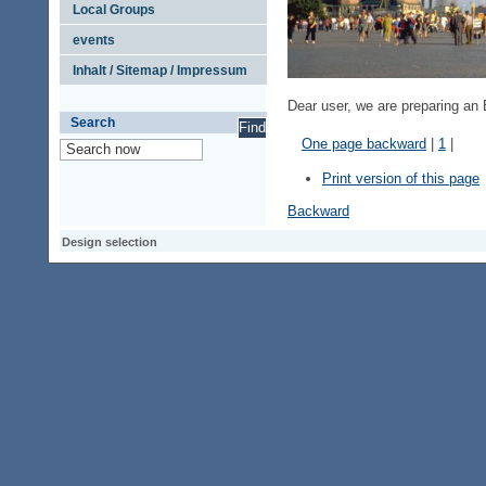
Local Groups
events
Inhalt / Sitemap / Impressum
Dear
user
,
we are
preparing
an 
Search
One page backward
|
1
|
Print version of this page
Backward
Design selection
Design selection
Design selection
Access keypad
Alt+0
Homepage
Alt+3
Previous page
Alt+6
Site map