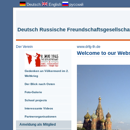
Deutsch
English
русский
Deutsch Russische Freundschaftsgesellschaft
Der Verein
www.drfg-th.de
Welcome to
our
Webs
Gedenken an Völkermord im 2.
Weltkrieg
Der Blick nach Osten
Foto-Galerie
School projects
Interessante Videos
Partnerorganisationen
Ameldung als Mitglied