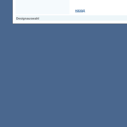
назад
Designauswahl
Designauswahl
Designauswahl
Access Keypad
Alt+0
Startseite
Alt+3
Vorherige Seite
Alt+6
Sitemap
Alt+7
Suchfunktion
Alt+8
Direkt zum Inhalt
Alt+9
Kontaktseite
2001586 Besucher