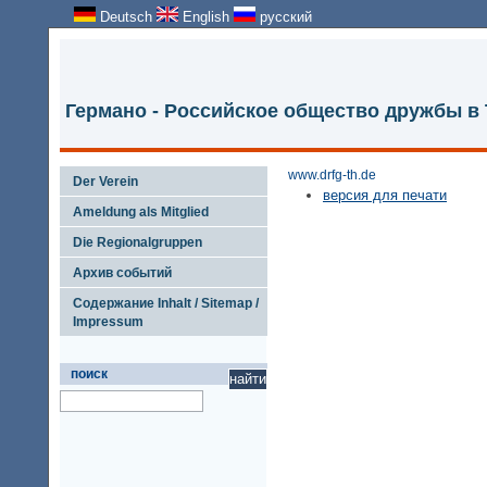
Deutsch
English
русский
Германо - Российское общество дружбы в
www.drfg-th.de
Der Verein
версия для печати
Ameldung als Mitglied
Die Regionalgruppen
Архив событий
Содержание Inhalt / Sitemap /
Impressum
поиск