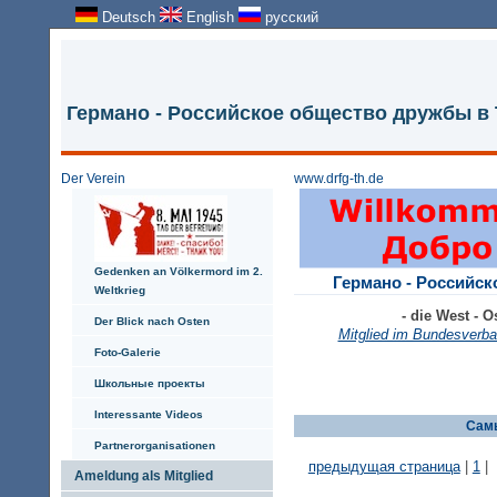
Deutsch
English
русский
Германо - Российское общество дружбы в
Der Verein
www.drfg-th.de
Gedenken an Völkermord im 2.
Германо - Российс
Weltkrieg
- die West - O
Der Blick nach Osten
Mitglied im Bundesverb
Foto-Galerie
Школьные проекты
Interessante Videos
Самы
Partnerorganisationen
предыдущая страница
|
1
|
Ameldung als Mitglied