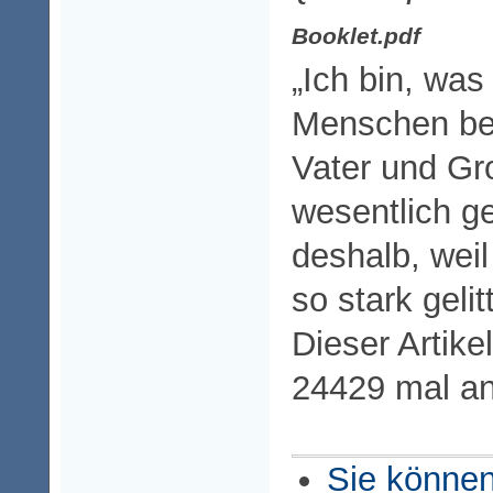
Booklet.pdf
„Ich bin, wa
Menschen bet
Vater und Gr
wesentlich g
deshalb, wei
so stark geli
Dieser Artike
24429 mal a
Sie können