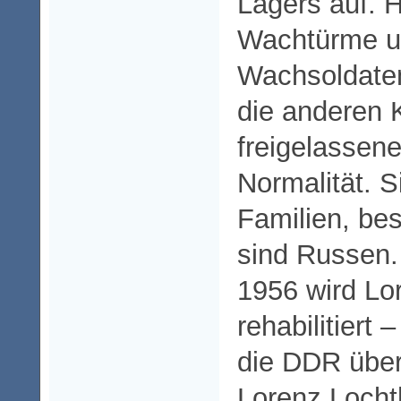
Lagers auf. H
Wachtürme u
Wachsoldaten
die anderen 
freigelassene
Normalität. S
Familien, be
sind Russen.
1956 wird Lo
rehabilitiert 
die DDR über
Lorenz Locht