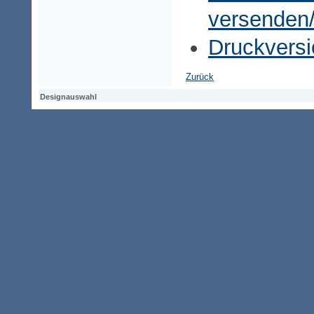
versenden
Druckversi
Zurück
Designauswahl
Designauswahl
Designauswahl
Access-Keypad
Alt+0
Startseite
Alt+3
Vorherige Seite
Alt+6
Sitemap
Alt+7
Suchfunktion
Alt+8
Direkt zum Inhalt