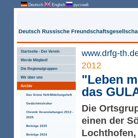
Deutsch
English
русский
Deutsch Russische Freundschaftsgesellschaf
www.drfg-th.d
Startseite - Der Verein
Werde Mitglied!
2012
Die Regionalgruppen
"Leben mi
Wir über uns
Archiv
das GUL
Das Grüne Heft-Mitteilungsheft
Gedächtniskultur
Die Ortsgrup
Chronik Veranstaltungen 2013 -
einen der S
2025
Beiträge 2025
Lochthofen,
Beiträge 2024