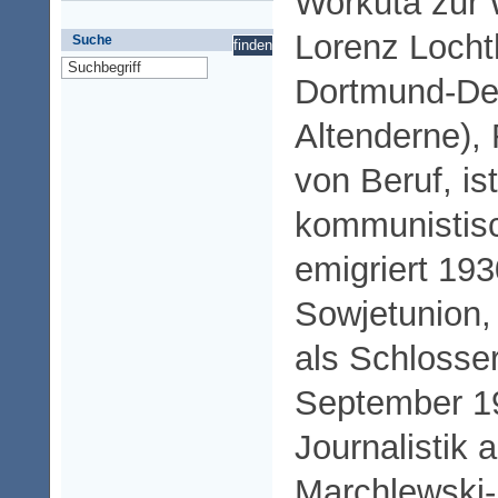
Workuta zur 
Lorenz Locht
Suche
Dortmund-Der
Altenderne),
von Beruf, ist
kommunistis
emigriert 193
Sowjetunion,
als Schlosse
September 19
Journalistik
Marchlewski-U