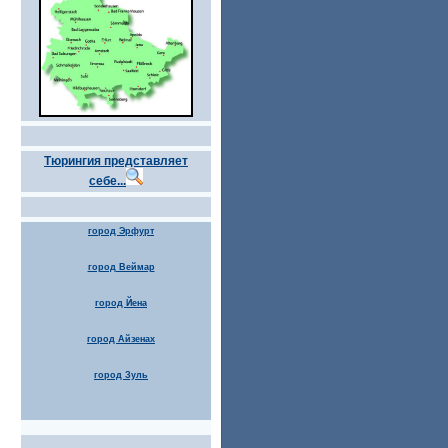
Тюрингия представляет
себе...
город Эрфурт
город Веймар
город Йена
город Айзенах
город Зуль