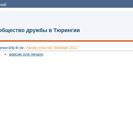
кий
 общество дружбы в Тюрингии
www.drfg-th.de
/
Архив событий
/
Beiträge 2012
версия для печати