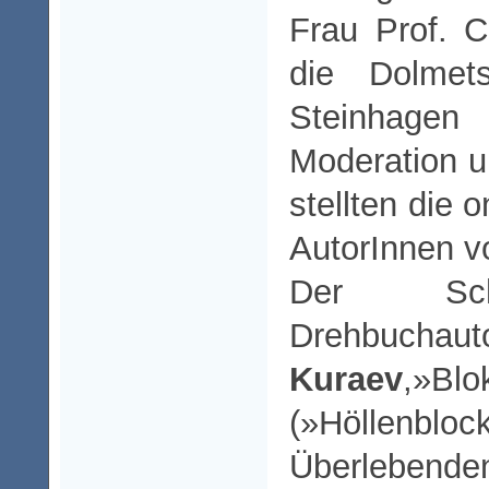
Frau Prof. C
die Dolmet
Steinhage
Moderation 
stellten die 
AutorInnen vo
Der Schr
Drehbu
Kuraev
,»Blo
(»Höllenblock
Überlebende