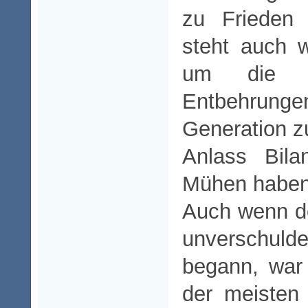
zu Frieden 
steht auch w
um die E
Entbehrun
Generation z
Anlass Bila
Mühen haben 
Auch wenn de
unverschul
begann, war
der meisten