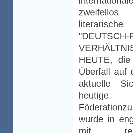
internationa
zweifello
literarisch
"DEUTSCH-
VERHÄLTN
HEUTE, die 
Überfall auf
aktuelle Si
heutig
Föderationz
wurde in en
mit reg