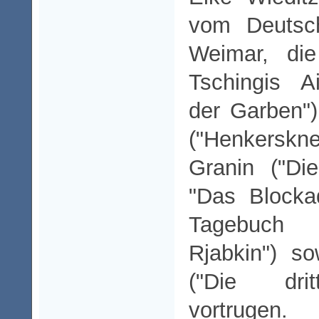
vom Deutsch
Weimar, di
Tschingis A
der Garben"
("Henkersk
Granin ("Di
"Das Block
Tagebu
Rjabkin") s
("Die drit
vortrugen.