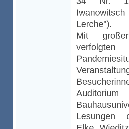
34 Nr. 14
Iwanowits
Lerche").
Mit große
verfolgte
Pandemiesitu
Veranstaltu
Besucherinn
Auditori
Bauhausuniv
Lesungen d
Elke Wiedit