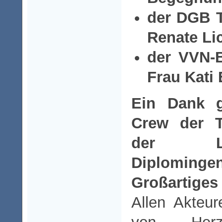
der DGB T
Renate Li
der VVN-
Frau Kati 
Ein Dank 
Crew der T
der L
Diplominge
Großartiges 
Allen Akteu