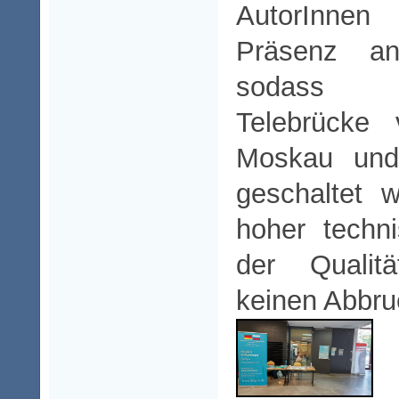
AutorInnen
Präsenz a
sodass ku
Telebrücke
Moskau und
geschaltet 
hoher techn
der Qualit
keinen Abbru