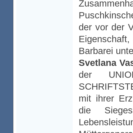
Zusammen
Puschkinsch
der vor der V
Eigenschaft,
Barbarei unte
Svetlana Va
der UNI
SCHRIFTST
mit ihrer E
die Siege
Lebensl