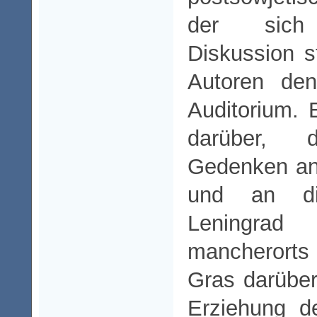
der sich 
Diskussion st
Autoren de
Auditorium. 
darüber,
Gedenken an 
und an di
Leningra
mancherort
Gras darüber
Erziehung d