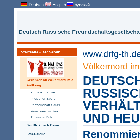
Deutsch
English
русский
Deutsch Russische Freundschaftsgesellschaf
www.drfg-th.d
Startseite - Der Verein
Völkermord im 
DEUTSCH
Gedenken an Völkermord im 2.
Weltkrieg
RUSSIS
Kunst und Kultur
In eigener Sache
VERHÄLT
Partnerschaft aktuell
Vereinsnachrichten
UND HEU
Russische Kultur
Der Blick nach Osten
Renommier
Foto-Galerie