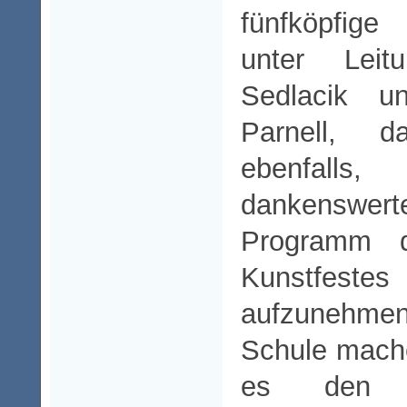
fünfköpfige
unter Lei
Sedlacik un
Parnell, d
ebenfall
dankenswe
Programm de
Kunstfest
aufzunehme
Schule mache
es den d