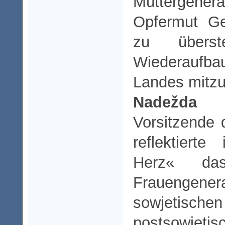
Müttergene
Opfermut Ge
zu übers
Wiederaufb
Landes mitzu
Nadežd
Vorsitzende
reflektiert
Herz« da
Frauenge
sowjet
postsowjeti