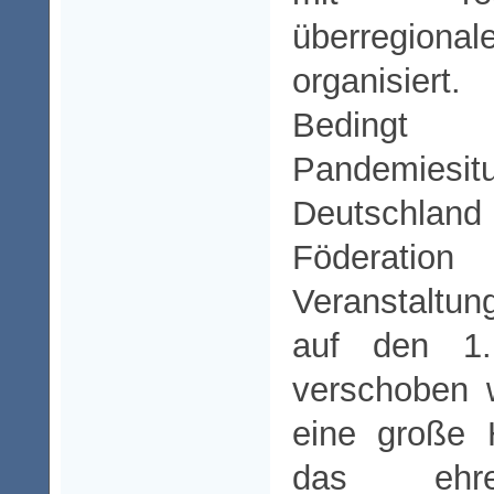
überregio
organisiert.
Beding
Pandemi
Deutschland
Föderati
Veranstaltun
auf den 1
verschoben w
eine große 
das ehren