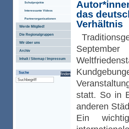
Autor*innen
Schulprojekte
das deutsc
Interessante Videos
Partnerorganisationen
Verhältnis
Werde Mitglied!
Traditionsg
Die Regionalgruppen
Wir über uns
Septemb
Archiv
Weltfriede
Inhalt / Sitemap / Impressum
Kundge
Suche
Veranstaltu
statt. So in 
anderen Städ
Ein wichti