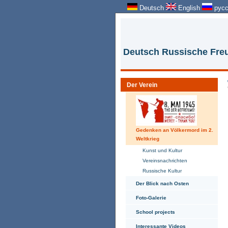
Deutsch
English
русс
Deutsch Russische Freu
Der Verein
Gedenken an Völkermord im 2.
Weltkrieg
Kunst und Kultur
Vereinsnachrichten
Russische Kultur
Der Blick nach Osten
Foto-Galerie
School projects
Interessante Videos