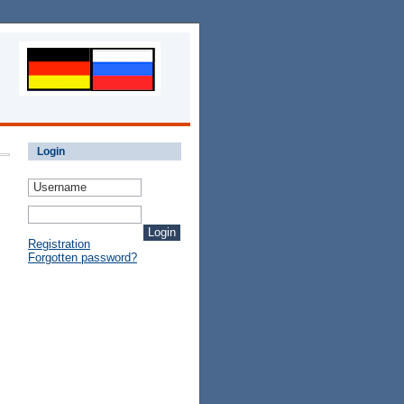
Login
Registration
Forgotten password?