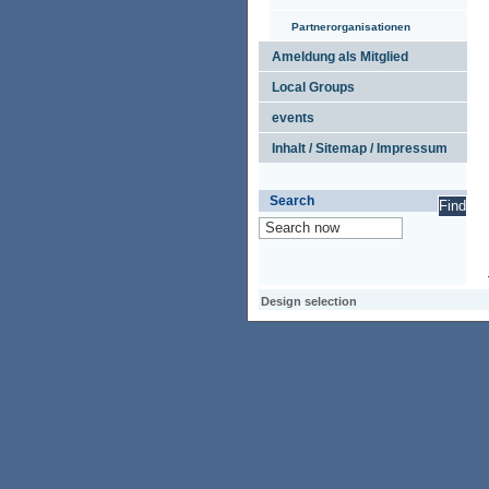
Partnerorganisationen
Ameldung als Mitglied
Local Groups
events
Inhalt / Sitemap / Impressum
Search
Design selection
Design selection
Design selection
Access keypad
Alt+0
Homepage
Alt+3
Previous page