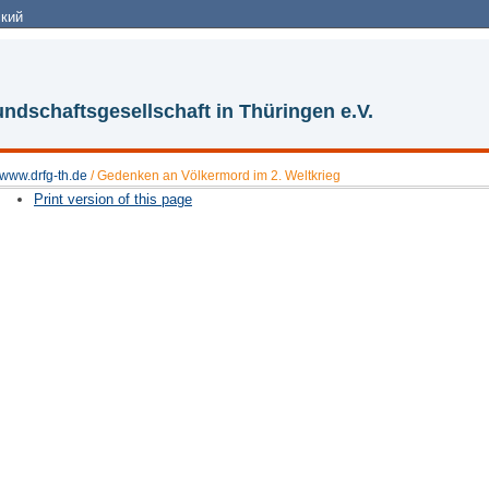
кий
ndschaftsgesellschaft in Thüringen e.V.
www.drfg-th.de
/
Gedenken an Völkermord im 2. Weltkrieg
Print version of this page