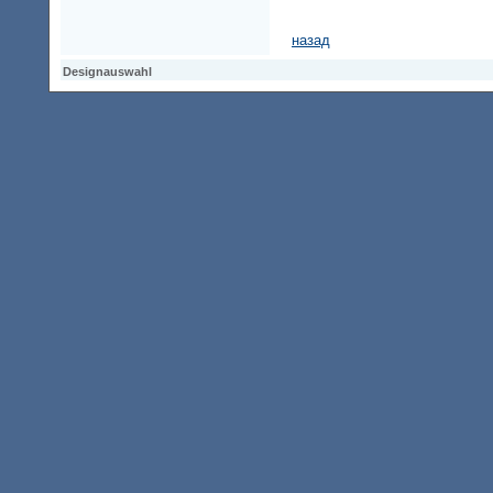
назад
Designauswahl
Designauswahl
Designauswahl
Access Keypad
Alt+0
Startseite
Alt+3
Vorherige Seite
Alt+6
Sitemap
Alt+7
Suchfunktion
Alt+8
Direkt zum Inhalt
Alt+9
Kontaktseite
2000830 Besucher