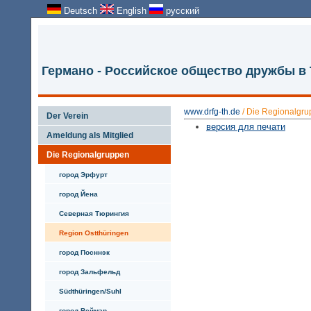
Deutsch
English
русский
Германо - Российское общество дружбы в
www.drfg-th.de
/
Die Regionalgr
Der Verein
версия для печати
Ameldung als Mitglied
Die Regionalgruppen
город Эрфурт
город Йена
Северная Тюрингия
Region Ostthüringen
город Посннэк
город Зальфельд
Südthüringen/Suhl
город Веймар