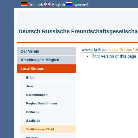
Deutsch
English
русский
Deutsch Russische Freundschaftsgesellschaft
www.drfg-th.de
/
Local Groups
/
S
Der Verein
Print version of this page
Ameldung als Mitglied
Local Groups
Erfurt
Jena
Nordthüringen
Region Ostthüringen
Pößneck
Saalfelds
Südthüringen/Suhl
Weimar