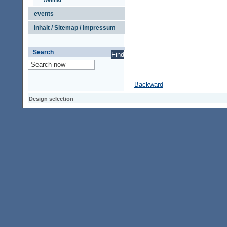
events
Inhalt / Sitemap / Impressum
Search
Backward
Design selection
Design selection
Design selection
Access keypad
Alt+0
Homepage
Alt+3
Previous page
Alt+6
Site map
Alt+7
Search