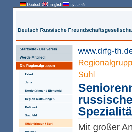
Deutsch
English
русский
Deutsch Russische Freundschaftsgesellschaf
www.drfg-th.d
Startseite - Der Verein
Werde Mitglied!
Regionalgrup
Die Regionalgruppen
Suhl
Erfurt
Jena
Senioren
Nordthüringen / Eichsfeld
russisch
Region Ostthüringen
Spezialit
Pößneck
Saalfeld
Südthüringen / Suhl
Mit großer A
Weimar