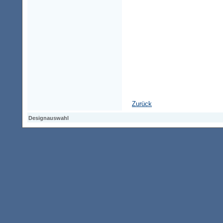
Zurück
Designauswahl
Designauswahl
Designauswahl
Access-Keypad
Alt+0
Startseite
Alt+3
Vorherige Seite
Alt+6
Sitemap