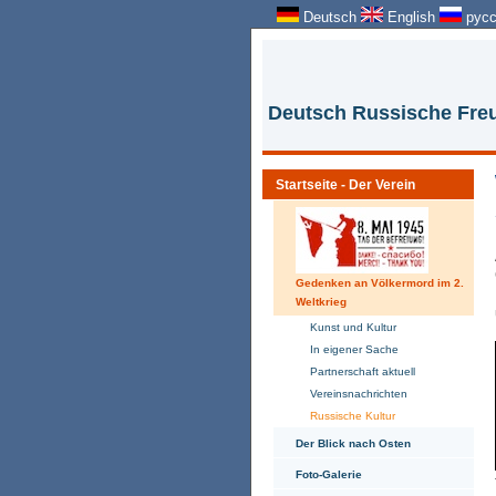
Deutsch
English
русс
Deutsch Russische Freu
Startseite - Der Verein
Gedenken an Völkermord im 2.
Weltkrieg
Kunst und Kultur
In eigener Sache
Partnerschaft aktuell
Vereinsnachrichten
Russische Kultur
Der Blick nach Osten
Foto-Galerie