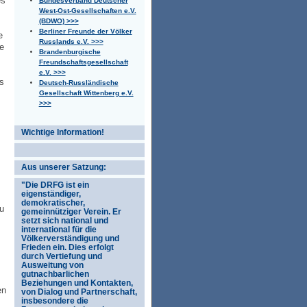
es
Bundesverband Deutscher
West-Ost-Gesellschaften e.V.
(BDWO) >>>
Berliner Freunde der Völker
e
Russlands e.V. >>>
e
Brandenburgische
Freundschaftsgesellschaft
e.V. >>>
ls
Deutsch-Russländische
Gesellschaft Wittenberg e.V.
>>>
Wichtige Information!
Aus unserer Satzung:
"Die DRFG ist ein
eigenständiger,
demokratischer,
u
gemeinnütziger Verein. Er
setzt sich national und
international für die
Völkerverständigung und
m
Frieden ein. Dies erfolgt
durch Vertiefung und
Ausweitung von
gutnachbarlichen
Beziehungen und Kontakten,
en
von Dialog und Partnerschaft,
insbesondere die