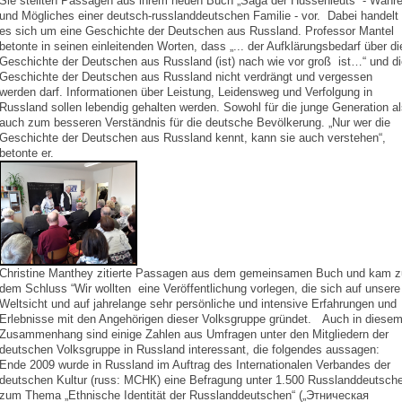
Sie stellten Passagen aus ihrem neuen Buch „Saga der Hussenleuts“ - Wahr
und Mögliches einer deutsch-russlanddeutschen Familie - vor. Dabei handelt
es sich um eine Geschichte der Deutschen aus Russland. Professor Mantel
betonte in seinen einleitenden Worten, dass „... der Aufklärungsbedarf über di
Geschichte der Deutschen aus Russland (ist) nach wie vor groß ist…“ und di
Geschichte der Deutschen aus Russland nicht verdrängt und vergessen
werden darf. Informationen über Leistung, Leidensweg und Verfolgung in
Russland sollen lebendig gehalten werden. Sowohl für die junge Generation a
auch zum besseren Verständnis für die deutsche Bevölkerung. „Nur wer die
Geschichte der Deutschen aus Russland kennt, kann sie auch verstehen“,
betonte er.
Christine Manthey zitierte Passagen aus dem gemeinsamen Buch und kam z
dem Schluss “Wir wollten eine Veröffentlichung vorlegen, die sich auf unsere
Weltsicht und auf jahrelange sehr persönliche und intensive Erfahrungen und
Erlebnisse mit den Angehörigen dieser Volksgruppe gründet. Auch in diese
Zusammenhang sind einige Zahlen aus Umfragen unter den Mitgliedern der
deutschen Volksgruppe in Russland interessant, die folgendes aussagen:
Ende 2009 wurde in Russland im Auftrag des Internationalen Verbandes der
deutschen Kultur (russ: МСНК) eine Befragung unter 1.500 Russlanddeutsch
zum Thema „Ethnische Identität der Russlanddeutschen“ („Этническая