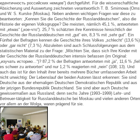
идентичность российских немцев“) durchgeführt. Für die wissenschaftliche
Absicherung und Auswertung zeichneten verantwortlich T. B. Smirnowa (Oms
und W. S. Kurske (Moskau). Neben anderen wichtigen Fragen war diese zu
beantworten: „Kennen Sie die Geschichte der Russlanddeutschen“, also die
Historie der eigenen Volksgruppe? Die meisten, nämlich 45,1 %, antworteten
mit „etwas“ („кое-что“). 25,7 % schätzten ihre Kenntnisse hinsichtlich der
Geschichte der Russlanddeutschen mit „gut“ ein, 8,3 % mit „sehr gut“. Ein
Fünftel der Befragten kennen die Geschichte ihres Volkes „schlecht“ (13,6 %)
oder „gar nicht“ (7,3 %). Abzuleiten sind auch Schlussfolgerungen aus dem
statistischen Material zu der Frage: „Möchten Sie, dass sich Ihre Kinder mit
der Geschichte der Russlanddeutschen intensiv befassen (im Original:
„изучать историю...“)? 87,2 % der Befragten antworteten mit „ja“, 11,6 % „fiel
es schwer zu antworten“ und nur 1,2 % reagierten mit „nein“ (108; 13). Und
auch das ist für den Inhalt ihrer bereits mehrere Bücher umfassenden Arbeit
nicht unwichtig: Der Lebenslauf der beiden Autoren lässt erkennen: Sie sind
Deutsche aus der ehemaligen Deutschen Demokratischen Republik und aus
der jetzigen Bundesrepublik Deutschland. Sie sind aber auch Deutsche
gewissermaßen aus Russland; denn sechs Jahre (1993–1999) Lehr- und
Betreuer-tätigkeit für Russlanddeutsche bei Moskau und vielen anderen Orten
vor allem an der Wolga, waren prägend für sie.