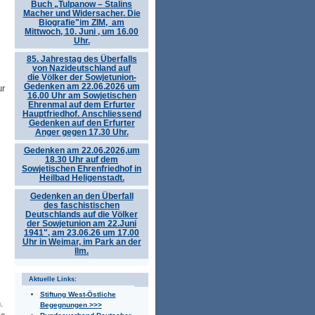
Buch „Tulpanow – Stalins
Macher und Widersacher. Die
Biografie"im ZIM, am
Mittwoch, 10. Juni , um 16.00
Uhr.
85. Jahrestag des Überfalls
von Nazideutschland auf
die Völker der Sowjetunion-
Gedenken am 22.06.2026 um
ur
16.00 Uhr am Sowjetischen
Ehrenmal auf dem Erfurter
Hauptfriedhof. Anschliessend
Gedenken auf den Erfurter
Anger gegen 17.30 Uhr.
Gedenken am 22.06.2026,um
18.30 Uhr auf dem
Sowjetischen Ehrenfriedhof in
Heilbad Heligenstadt.
Gedenken an den Überfall
des faschistischen
Deutschlands auf die Völker
der Sowjetunion am 22.Juni
1941", am 23.06.26 um 17.00
Uhr in Weimar, im Park an der
Ilm.
Aktuelle Links:
Stiftung West-Östliche
.
Begegnungen >>>