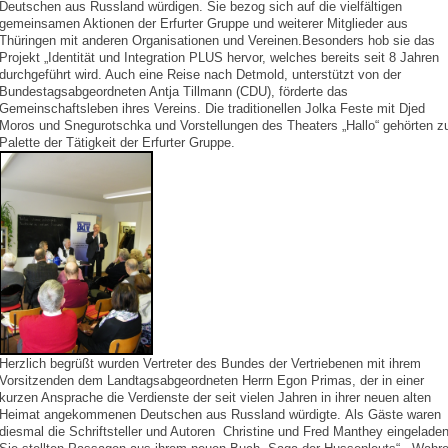
Deutschen aus Russland würdigen. Sie bezog sich auf die vielfältigen
gemeinsamen Aktionen der Erfurter Gruppe und weiterer Mitglieder aus
Thüringen mit anderen Organisationen und Vereinen.Besonders hob sie das
Projekt „Identität und Integration PLUS hervor, welches bereits seit 8 Jahren
durchgeführt wird. Auch eine Reise nach Detmold, unterstützt von der
Bundestagsabgeordneten Antja Tillmann (CDU), förderte das
Gemeinschaftsleben ihres Vereins. Die traditionellen Jolka Feste mit Djed
Moros und Snegurotschka und Vorstellungen des Theaters „Hallo“ gehörten z
Palette der Tätigkeit der Erfurter Gruppe.
Herzlich begrüßt wurden Vertreter des Bundes der Vertriebenen mit ihrem
Vorsitzenden dem Landtagsabgeordneten Herrn Egon Primas, der in einer
kurzen Ansprache die Verdienste der seit vielen Jahren in ihrer neuen alten
Heimat angekommenen Deutschen aus Russland würdigte. Als Gäste waren
diesmal die Schriftsteller und Autoren Christine und Fred Manthey eingeladen