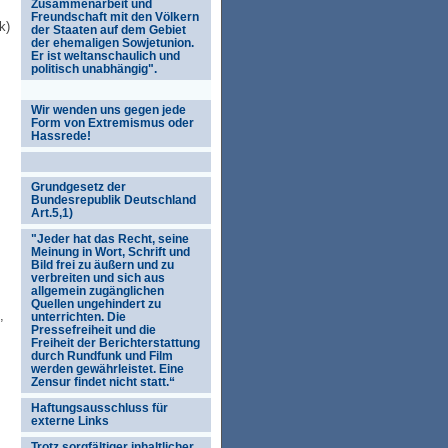
Zusammenarbeit und
Freundschaft mit den Völkern
k)
der Staaten auf dem Gebiet
der ehemaligen Sowjetunion.
Er ist weltanschaulich und
politisch unabhängig".
Wir wenden uns gegen jede
Form von Extremismus oder
Hassrede!
Grundgesetz der
Bundesrepublik Deutschland
Art.5,1)
"Jeder hat das Recht, seine
Meinung in Wort, Schrift und
Bild frei zu äußern und zu
verbreiten und sich aus
allgemein zugänglichen
Quellen ungehindert zu
,
unterrichten. Die
Pressefreiheit und die
Freiheit der Berichterstattung
durch Rundfunk und Film
werden gewährleistet. Eine
Zensur findet nicht statt.“
Haftungsausschluss für
externe Links
Trotz sorgfältiger inhaltlicher