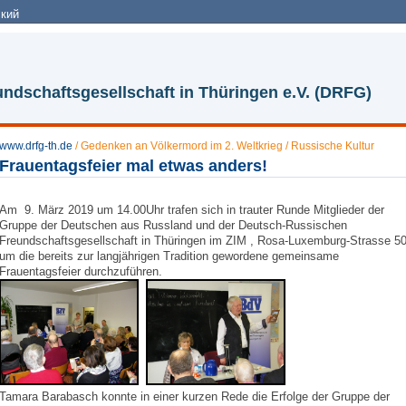
кий
ndschaftsgesellschaft in Thüringen e.V. (DRFG)
www.drfg-th.de
/
Gedenken an Völkermord im 2. Weltkrieg
/
Russische Kultur
Frauentagsfeier mal etwas anders!
Am 9. März 2019 um 14.00Uhr trafen sich in trauter Runde Mitglieder der
Gruppe der Deutschen aus Russland und der Deutsch-Russischen
Freundschaftsgesellschaft in Thüringen im ZIM , Rosa-Luxemburg-Strasse 5
um die bereits zur langjährigen Tradition gewordene gemeinsame
Frauentagsfeier durchzuführen.
Tamara Barabasch konnte in einer kurzen Rede die Erfolge der Gruppe der