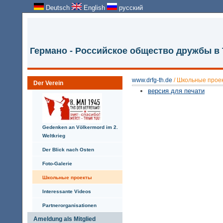
Deutsch
English
русский
Германо - Российское общество дружбы в
www.drfg-th.de
/
Школьные прое
Der Verein
версия для печати
Gedenken an Völkermord im 2.
Weltkrieg
Der Blick nach Osten
Foto-Galerie
Школьные проекты
Interessante Videos
Partnerorganisationen
Ameldung als Mitglied