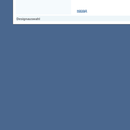
назад
Designauswahl
Designauswahl
Designauswahl
Access Keypad
Alt+0
Startseite
Alt+3
Vorherige Seite
Alt+6
Sitemap
Alt+7
Suchfunktion
Alt+8
Direkt zum Inhalt
Alt+9
Kontaktseite
2003416 Besucher