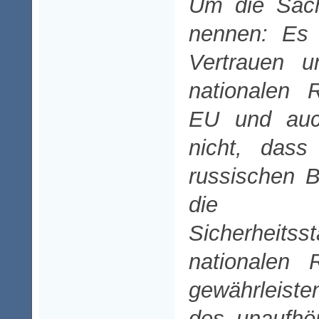
Um die Sac
nennen: Es 
Vertrauen u
nationalen 
EU und auc
nicht, dass
russischen B
die n
Sicherhei
nationalen 
gewährleist
des unaufhö