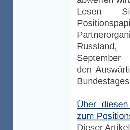
Lesen S
Positionspa
Partneror
Russlan
Septem
den Auswärt
Bundestages 
Über diesen
zum Positions
Dieser Artike