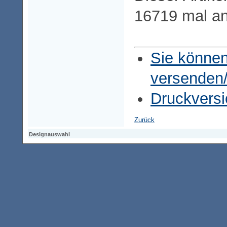
16719 mal a
Sie können
versenden
Druckversi
Zurück
Designauswahl
Designauswahl
Designauswahl
Access-Keypad
Alt+0
Startseite
Alt+3
Vorherige Seite