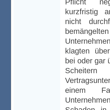
Pflicht n
kurzfristig
nicht durch
bemängelte
Unternehm
klagten übe
bei oder gar 
Schei
Vertragsunt
einem Fa
Unterneh
Schaden in 