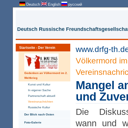
Deutsch
English
русский
Deutsch Russische Freundschaftsgesellschaf
www.drfg-th.d
Startseite - Der Verein
Völkermord im 
Vereinsnachri
Gedenken an Völkermord im 2.
Weltkrieg
Mangel a
Kunst und Kultur
In eigener Sache
und Zuver
Partnerschaft aktuell
Vereinsnachrichten
Russische Kultur
Die Diskus
Der Blick nach Osten
wann und wi
Foto-Galerie