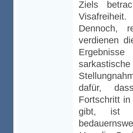
Ziels betra
Visafreiheit.
Dennoch, re
verdienen di
Ergebni
sarkastisch
Stellungna
dafür, da
Fortschritt i
gibt, ist
bedauernswer