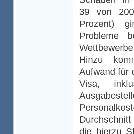
39 von 200
Prozent) g
Probleme be
Wettbewerber
Hinzu komm
Aufwand für 
Visa, ink
Ausgabe
Personalkost
Durchschnitt
die hierzu S