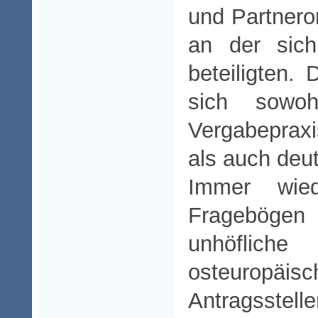
und Partnero
an der sic
beteiligten.
sich sowo
Vergabeprax
als auch deu
Immer wie
Fragebögen 
unhöflic
osteurop
Antragsstell