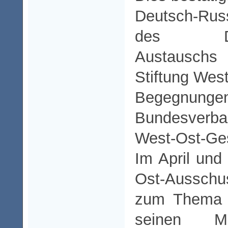
Deutsch-Rus
des Deut
Austausch
Stiftung West
Begegnu
Bundesver
West-Ost-Ges
Im April und
Ost-Aussch
zum Thema V
seinen Mit