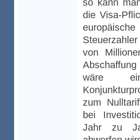
so kann man
die Visa-Pfli
europäische
Steuerzahle
von Million
Abschaffung
wäre ein
Konjunkturp
zum Nulltar
bei Investi
Jahr zu J
abwerfen wir