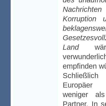
Nachrichte
Korruption 
beklagensw
Gesetzesvo
Land
wäre
verwunderli
empfinden w
Schließlic
Europäer 
weniger als
Partner. In 