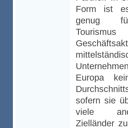
Form ist es
genug fü
Touri
Geschäftsakt
mittelständis
Unternehmen.
Europa kei
Durchschni
sofern sie ü
viele and
Zielländer z