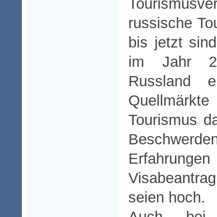
Tourismusv
russische To
bis jetzt sin
im Jahr 20
Russland e
Quellmärkte
Tourismus da
Beschwerden 
Erfahru
Visabeantra
seien hoch.
Auch bei 