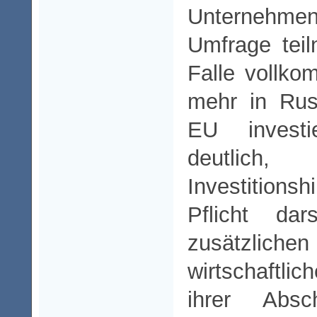
Unternehme
Umfrage tei
Falle vollko
mehr in Rus
EU investi
deutli
Investitions
Pflicht dar
zusätzliche
wirtschaftli
ihrer Absc