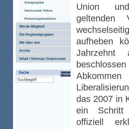
Schulprojekte
Union un
Interessante Videos
geltenden 
Partnerorganisationen
Werde Mitglied!
wechselseit
Die Regionalgruppen
aufheben kö
Wir über uns
Jahrzehnt
Archiv
Inhalt / Sitemap / Impressum
beschlossen
Suche
Abkomm
Liberalisier
das 2007 in K
ein Schrit
offiziell erk