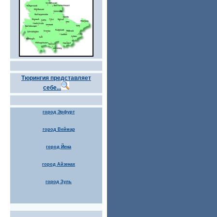
Тюрингия представляет
себе...
город Эрфурт
город Веймар
город Йена
город Айзенах
город Зуль