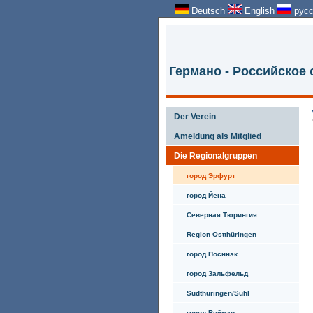
Deutsch
English
русс
Германо - Российское
Der Verein
Ameldung als Mitglied
Die Regionalgruppen
город Эрфурт
город Йена
Северная Тюрингия
Region Ostthüringen
город Посннэк
город Зальфельд
Südthüringen/Suhl
город Веймар