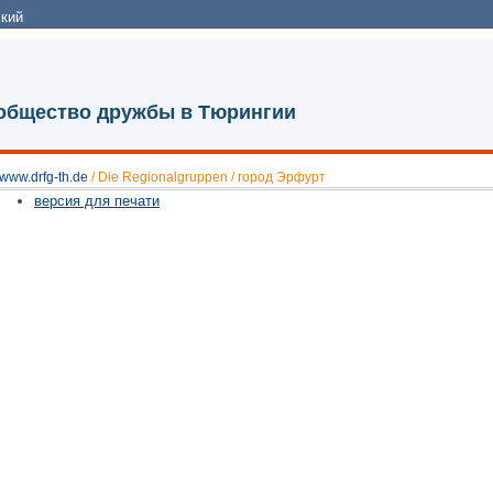
кий
 общество дружбы в Тюрингии
www.drfg-th.de
/
Die Regionalgruppen
/
город Эрфурт
версия для печати