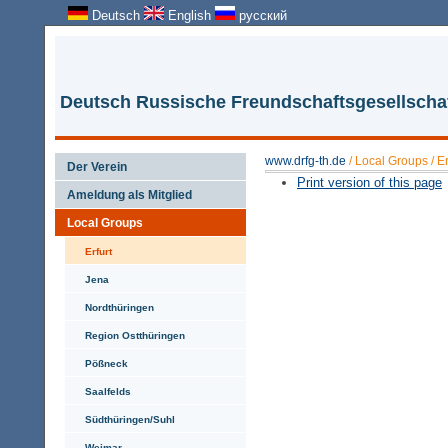
Deutsch
English
русский
Deutsch Russische Freundschaftsgesellschaft
www.drfg-th.de
/
Local Groups
/
Er
Der Verein
Print version of this page
Ameldung als Mitglied
Local Groups
Erfurt
Jena
Nordthüringen
Region Ostthüringen
Pößneck
Saalfelds
Südthüringen/Suhl
Weimar