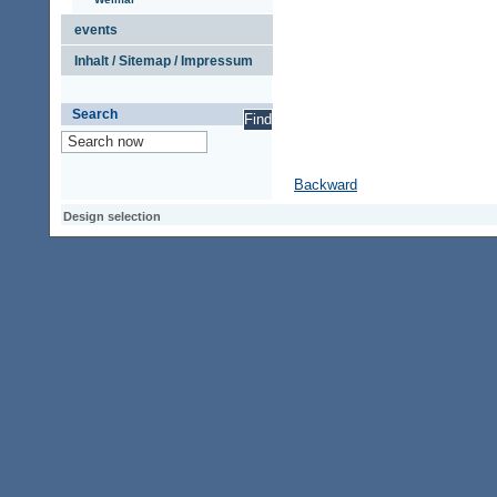
events
Inhalt / Sitemap / Impressum
Search
Backward
Design selection
Design selection
Design selection
Access keypad
Alt+0
Homepage
Alt+3
Previous page
Alt+6
Site map
Alt+7
Search