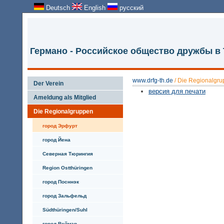
Deutsch
English
русский
Германо - Российское общество дружбы в
www.drfg-th.de
/
Die Regionalgr
Der Verein
версия для печати
Ameldung als Mitglied
Die Regionalgruppen
город Эрфурт
город Йена
Северная Тюрингия
Region Ostthüringen
город Посннэк
город Зальфельд
Südthüringen/Suhl
город Веймар