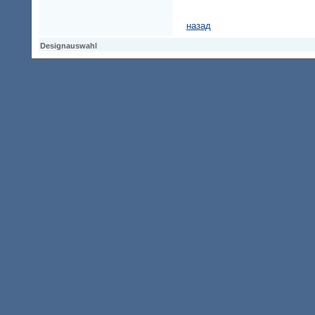
назад
Designauswahl
Designauswahl
Designauswahl
Access Keypad
Alt+0
Startseite
Alt+3
Vorherige Seite
Alt+6
Sitemap
Alt+7
Suchfunktion
Alt+8
Direkt zum Inhalt
Alt+9
Kontaktseite
2001047 Besucher