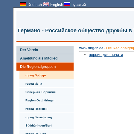
Deutsch
English
русский
Германо - Российское общество дружбы в
www.drfg-th.de
/
Die Regionalgr
Der Verein
версия для печати
Ameldung als Mitglied
Die Regionalgruppen
город Эрфурт
город Йена
Северная Тюрингия
Region Ostthüringen
город Посннэк
город Зальфельд
Südthüringen/Suhl
город Веймар