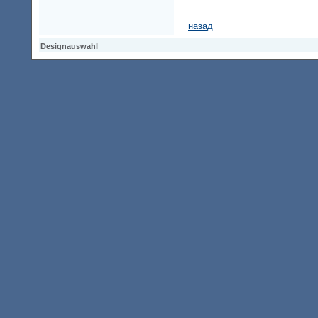
назад
Designauswahl
Designauswahl
Designauswahl
Access Keypad
Alt+0
Startseite
Alt+3
Vorherige Seite
Alt+6
Sitemap
Alt+7
Suchfunktion
Alt+8
Direkt zum Inhalt
Alt+9
Kontaktseite
2002270 Besucher